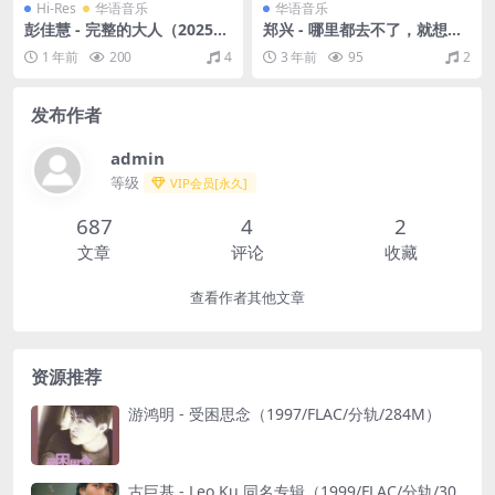
Hi-Res
华语音乐
华语音乐
彭佳慧 - 完整的大人（2025/F
郑兴 - 哪里都去不了，就想念
LAC/分轨/418M）(24bit/48
起你（2022/FLAC/EP分轨/13
1 年前
200
4
3 年前
95
2
kHz)
6M）
发布作者
admin
等级
VIP会员[永久]
687
4
2
文章
评论
收藏
查看作者其他文章
资源推荐
游鸿明 - 受困思念（1997/FLAC/分轨/284M）
古巨基 - Leo Ku 同名专辑（1999/FLAC/分轨/30