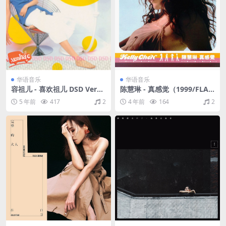
华语音乐
华语音乐
容祖儿 - 喜欢祖儿 DSD Versi
陈慧琳 - 真感觉（1999/FLA
on 新曲+精选（2001/FLAC+
C/分轨/264M）
5 年前
417
2
4 年前
164
2
CUE/整轨/371M）