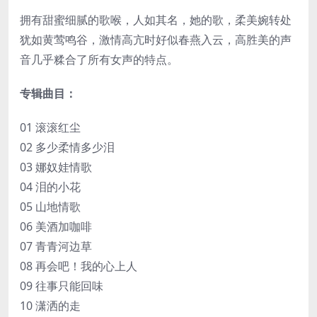
拥有甜蜜细腻的歌喉，人如其名，她的歌，柔美婉转处
犹如黄莺鸣谷，激情高亢时好似春燕入云，高胜美的声
音几乎糅合了所有女声的特点。
专辑曲目：
01 滚滚红尘
02 多少柔情多少泪
03 娜奴娃情歌
04 泪的小花
05 山地情歌
06 美酒加咖啡
07 青青河边草
08 再会吧！我的心上人
09 往事只能回味
10 潇洒的走