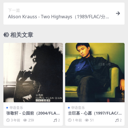
下一篇
Alison Krauss - Two Highways（1989/FLAC/分
轨/214M）
相关文章
华语音乐
华语音乐
张敬轩 - 公园前（2004/FLA
古巨基 - 心愿（1997/FLAC/E
C/EP分轨/111M）
P分轨/170M）
3 年前
259
2
1 年前
51
2