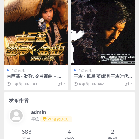
华语音乐
华语音乐
古巨基 - 劲歌. 金曲新曲 + 精
王杰 - 孤星·英雄泪·王杰时代
选（2005/FLAC/分轨/488
金选（2003/FLAC/分轨/816
1 年前
109
3
4 年前
462
3
M）
M）
发布作者
admin
等级
VIP会员[永久]
688
4
2
文章
评论
收藏