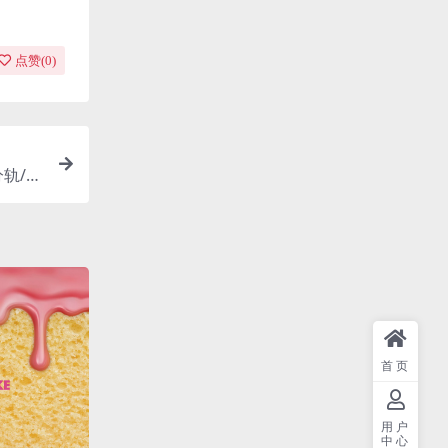
点赞(
0
)
分轨/1
首页
用户
中心