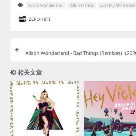
Alison Wonderland
Dillon Francis
Lost My Mind (Remi
ZERO-HIFI
Alison Wonderland - Bad Things (Remixes)（202
C/EP分轨/1
相关文章