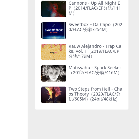
Cannons - Up All Night E
P（2014/FLAC/EP分轨/111
M）
Sweetbox – Da Capo（202
0/FLAC/分轨/254M）
Rauw Alejandro - Trap Ca
ke, Vol. 1（2019/FLAC/EP
分轨/179M）
Matisyahu - Spark Seeker
（2012/FLAC/分轨/416M）
Two Steps from Hell - Cha
os Theory（2020/FLAC/分
轨/605M）(24bit/48kHz)