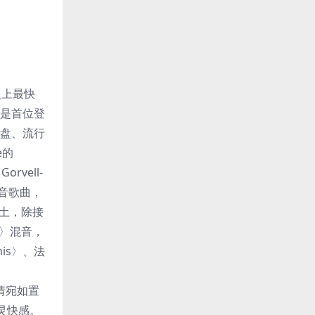
史上最快
他也是首位登
洗盘、流行
e的
rvell-
混音歌曲，
本土，除接
e〉混音，
his〉、法
风情宛如置
灵快感。