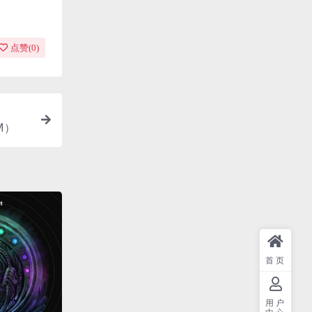
点赞(
0
)
1M）
首页
用户