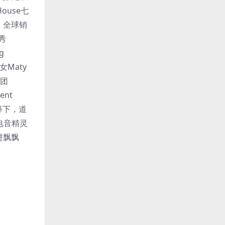
House七
，全球销
秀
g
Maty
乐团
ent
诠释下，道
尚电音精灵
进飘飘