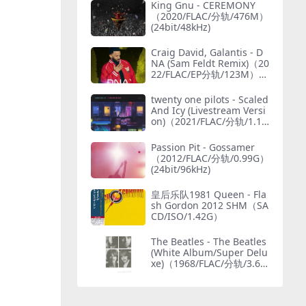
King Gnu - CEREMONY
（2020/FLAC/分轨/476M）
(24bit/48kHz)
Craig David, Galantis - D
NA (Sam Feldt Remix)（20
22/FLAC/EP分轨/123M）
(MQA/24bit/44.1kHz)
twenty one pilots - Scaled
And Icy (Livestream Versi
on)（2021/FLAC/分轨/1.15
G）(MQA/24bit/48kHz)
Passion Pit - Gossamer
（2012/FLAC/分轨/0.99G）
(24bit/96kHz)
皇后乐队1981 Queen - Fla
sh Gordon 2012 SHM（SA
CD/ISO/1.42G）
The Beatles - The Beatles
(White Album/Super Delu
xe)（1968/FLAC/分轨/3.69
G）(MQA/24bit/48kHz)