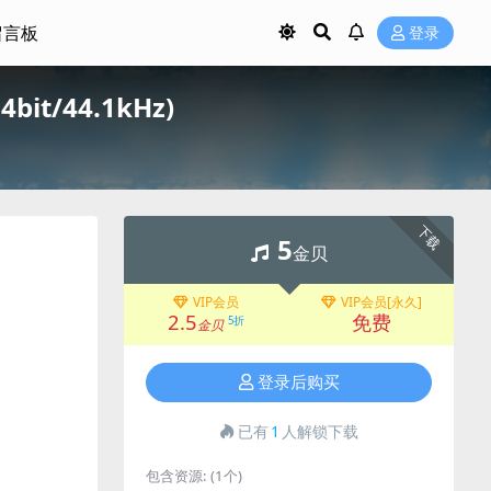
留言板
登录
bit/44.1kHz)
下载
5
金贝
VIP会员
VIP会员[永久]
2.5
免费
5折
金贝
登录后购买
已有
1
人解锁下载
包含资源:
(1个)