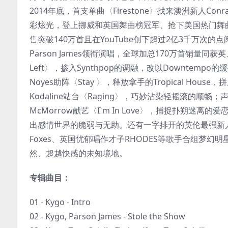
2014年底，首支单曲〈Firestone〉找来澳洲新人Conrad 
彩炫光，登上挪威和英国舞曲榜冠军、抢下美国热门舞曲/
售突破140万首且在YouTube创下超过2亿3千万次的点
Parson James领衔演唱，全球加总170万首销量同获英
Left〉，掺入Synthpop的调融，改以Downte
Noyes助阵〈Stay 〉，释放拿手的Tropical H
Kodaline站台〈Raging〉，巧妙沾染轻摇滚的顺畅；声线近似
McMorrow献艺〈I`m In Love〉，捕捉扑朔迷离的
出感情世界的脆弱与无助。还有一字排开的英伦最强新人Tom
Foxes、英国忧郁唱作才子RHODES等歌手合组梦
然、超越快感的未知境地。
专辑曲目：
01 - Kygo - Intro
02 - Kygo, Parson James - Stole the Show