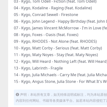
03 - Kygo, Tom Odell - Fiction (feat. Tom Odell)
04 - Kygo, Kodaline - Raging (feat. Kodaline)
05 - Kygo, Conrad Sewell - Firestone
06 - Kygo, John Legend - Happy Birthday (feat. John
07 - Kygo, James Vincent McMorrow - I'm in Love (
08 - Kygo, Foxes - Oasis (feat. Foxes)
09 - Kygo, RHODES - Not Alone (feat. RHODES)
10 - Kygo, Matt Corby - Serious (feat. Matt Corby)
11 - Kygo, Maty Noyes - Stay (feat. Maty Noyes)
12 - Kygo, Will Heard - Nothing Left (feat. Will Heard
13 - Kygo, Labrinth - Fragile
14 - Kygo, Julia Michaels - Carry Me (feat. Julia Micha
15 - Kygo, Angus Stone, Julia Stone - For What It's Wo
声明：本站所有文章，如无特殊说明或标注，均为本站原创
内容到任何网站、书籍等各类媒体平台。如若本站内容侵犯了