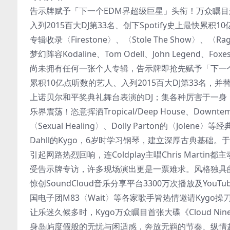
告示牌赋予「下一个EDM界超级巨星」头衔！万众瞩
入列2015百大DJ第33名、创下Spotify史上最快累积
专辑收录〈Firestone〉、〈Stole The Show〉、〈R
梦幻阵容Kodaline、Tom Odell、John Legend、
尚未拥有任何一张个人专辑，告示牌即抢先赋予「下一个ED
累积10亿点听数的艺人、入列2015百大DJ第33名，并替201
上诺贝尔和平奖典礼舞台表演的DJ；集各种厉害于一身
乐界震荡！恣意挥洒Tropical/Deep House、Downte
〈Sexual Healing〉、Dolly Parton的〈Jol
Dahll的Kygo，6岁时学习钢琴，建立深厚古典基础。于
引起网路热烈回响，连Coldplay主唱Chris Mart
受告示牌专访，许多现场演出更是一票难求。风格独具的Kygo
惊创SoundCloud音乐分享平台3300万次播放及YouTube 
国电子团M83〈Wait〉等各家歌手皆热情邀请Kygo操
让乐迷久候多时，Kygo万众瞩目首张大碟《Cloud Nin
身岛屿度假般的无忧与闲适感，奔放无羁的节奏、纵情