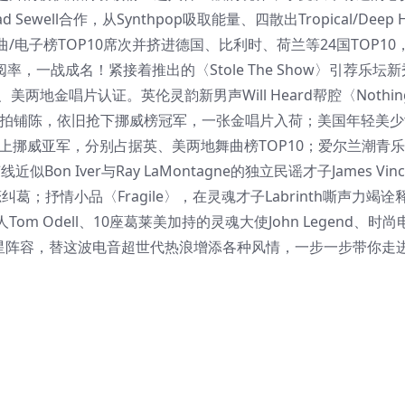
Sewell合作，从Synthpop吸取能量、四散出Tropical/Deep 
电子榜TOP10席次并挤进德国、比利时、荷兰等24国TOP10
阅率，一战成名！紧接着推出的〈Stole The Show〉引荐乐坛新
、美两地金唱片认证。英伦灵韵新男声Will Heard帮腔〈Nothin
mpo的缓拍铺陈，依旧抢下挪威榜冠军，一张金唱片入荷；美国年轻美少女
ouse，拼上挪威亚军，分别占据英、美两地舞曲榜TOP10；爱尔兰潮青
Bon Iver与Ray LaMontagne的独立民谣才子James Vinc
爱恋纠葛；抒情小品〈Fragile〉，在灵魂才子Labrinth嘶声力竭
 Odell、10座葛莱美加持的灵魂大使John Legend、时
幻明星阵容，替这波电音超世代热浪增添各种风情，一步一步带你走