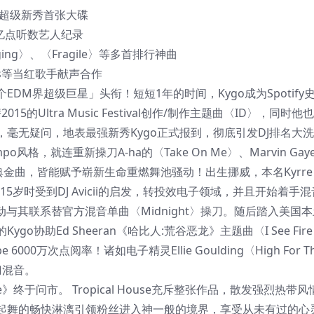
目超级新秀首张大碟
10亿点听数艺人纪录
aging〉、〈Fragile〉等多首排行神曲
Foxes等当红歌手献声合作
M界超级巨星」头衔！短短1年的时间，Kygo成为Spotify
5的Ultra Music Festival创作/制作主题曲〈ID〉，同时
，毫无疑问，地表最强新秀Kygo正式报到，彻底引发DJ排名大
mpo风格，就连重新操刀A-ha的〈Take On Me〉、Marvin Gay
ene〉等经典金曲，皆能赋予崭新生命重燃舞池骚动！出生挪威，本名Kyrre Go
15岁时受到DJ Avicii的启发，转投效电子领域，并且开始着手
in都主动与其联系替官方混音单曲〈Midnight〉操刀。随后踏入美国
协助Ed Sheeran《哈比人:荒谷恶龙》主题曲〈I See Fir
6000万次点阅率！诸如电子精灵Ellie Goulding〈High For T
刀混音。
e》终于问市。 Tropical House充斥整张作品，散发强烈热带
起舞的畅快淋漓引领粉丝进入神一般的境界，享受从未有过的心