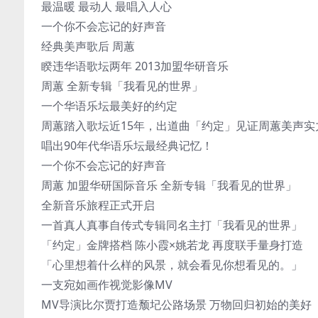
最温暖 最动人 最唱入人心
一个你不会忘记的好声音
经典美声歌后 周蕙
睽违华语歌坛两年 2013加盟华研音乐
周蕙 全新专辑「我看见的世界」
一个华语乐坛最美好的约定
周蕙踏入歌坛近15年，出道曲「约定」见证周蕙美声实
唱出90年代华语乐坛最经典记忆！
一个你不会忘记的好声音
周蕙 加盟华研国际音乐 全新专辑「我看见的世界」
全新音乐旅程正式开启
一首真人真事自传式专辑同名主打「我看见的世界」
「约定」金牌搭档 陈小霞×姚若龙 再度联手量身打造
「心里想着什么样的风景，就会看见你想看见的。」
一支宛如画作视觉影像MV
MV导演比尔贾打造颓圮公路场景 万物回归初始的美好