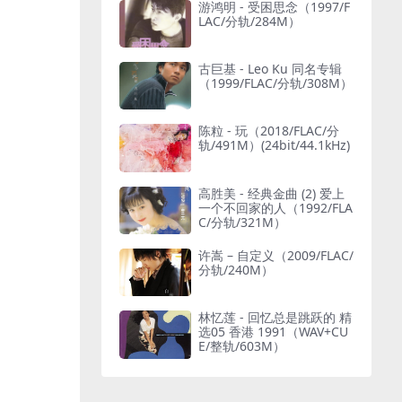
游鸿明 - 受困思念（1997/F
LAC/分轨/284M）
古巨基 - Leo Ku 同名专辑
（1999/FLAC/分轨/308M）
陈粒 - 玩（2018/FLAC/分
轨/491M）(24bit/44.1kHz)
高胜美 - 经典金曲 (2) 爱上
一个不回家的人（1992/FLA
C/分轨/321M）
许嵩 – 自定义（2009/FLAC/
分轨/240M）
林忆莲 - 回忆总是跳跃的 精
选05 香港 1991（WAV+CU
E/整轨/603M）