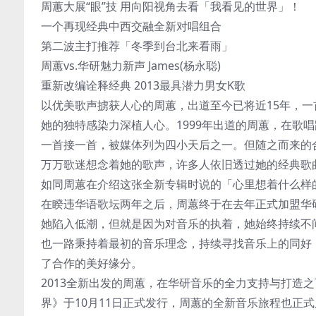
周蕙大展“眼”技 用向阳视角去看「我看见的世界」！
一个再现经典中西交融全新对唱组合
第二波主打推荐「冬季到台北来看雨」
周蕙vs.华研魅力新声 James(杨永聪)
重新改编诠释经典 2013最具潜力男女K歌
以优美歌声掳获人心的周蕙，出道至今已将近15年，
她的独特感染力深植人心。1999年出道的周蕙，在歌
一首接一首，被媒体列为四小天后之一。但随之而来的
万万歌迷想念着她的歌声，许多人依旧透过她的经典歌
如同周蕙在介绍这张全新专辑时说的「心里想着什么样
在睽违华语歌坛两年之后，周蕙终于在去年正式加盟华
她陷入低潮，但就是因为对音乐的执着，她始终持续不
也一路秉持着最初的音乐理念，持续寻找音乐上的同好
了合作的美好缘分。
2013全新出发的周蕙，在华研音乐的全力支持与打造
界》于10月11日正式发行，周蕙的全新音乐旅程也正