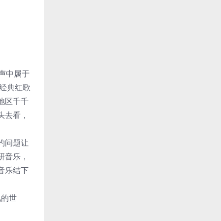
声中属于
经典红歌
地区千千
头去看，
约问题让
研音乐，
音乐结下
见的世