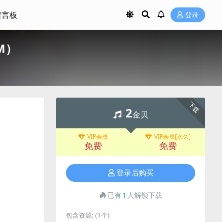
留言板
登录
8M）
下载
2
金贝
VIP会员
VIP会员[永久]
免费
免费
登录后购买
已有
1
人解锁下载
包含资源:
(1个)