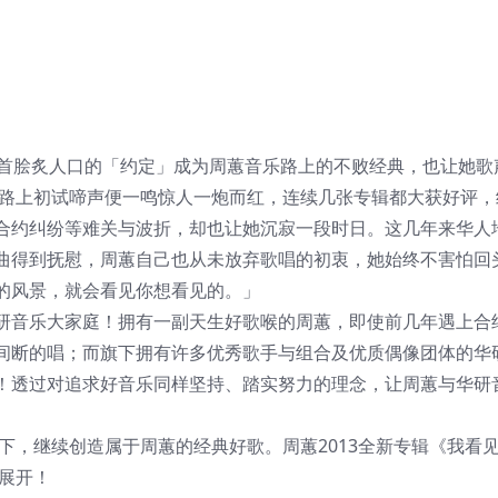
一首脍炙人口的「约定」成为周蕙音乐路上的不败经典，也让她歌
唱路上初试啼声便一鸣惊人一炮而红，连续几张专辑都大获好评，
合约纠纷等难关与波折，却也让她沉寂一段时日。这几年来华人
曲得到抚慰，周蕙自己也从未放弃歌唱的初衷，她始终不害怕回
的风景，就会看见你想看见的。」
研音乐大家庭！拥有一副天生好歌喉的周蕙，即使前几年遇上合
间断的唱；而旗下拥有许多优秀歌手与组合及优质偶像团体的华
！透过对追求好音乐同样坚持、踏实努力的理念，让周蕙与华研
之下，继续创造属于周蕙的经典好歌。周蕙2013全新专辑《我看
式展开！