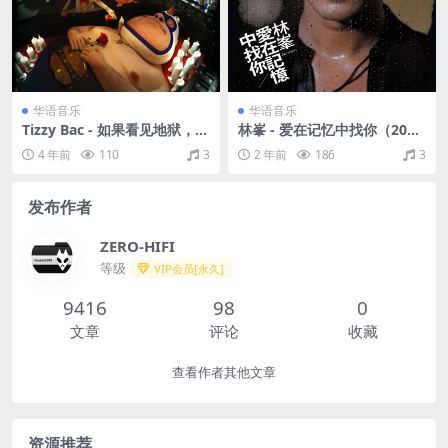
华语音乐
华语音乐
Tizzy Bac - 如果看见地狱，我
林峯 - 爱在记忆中找你（200
就不怕魔鬼（2009/FLAC/分
7/FLAC/分轨/249M）
4 年前
110
3
2 年前
186
3
轨/479M）
发布作者
ZERO-HIFI
等级
VIP会员[永久]
9416
98
0
文章
评论
收藏
查看作者其他文章
资源推荐