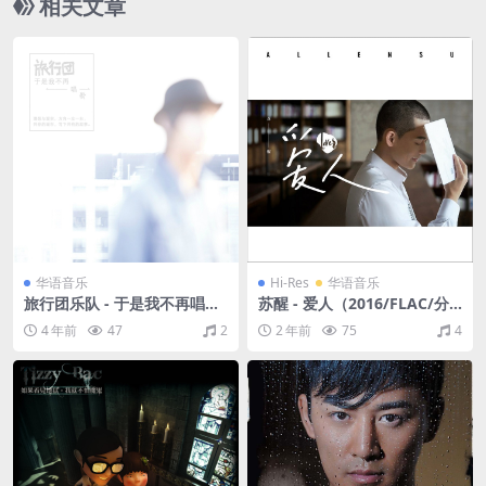
相关文章
华语音乐
Hi-Res
华语音乐
旅行团乐队 - 于是我不再唱歌
苏醒 - 爱人（2016/FLAC/分
（2013/FLAC/分轨/193M）
轨/480M）(24bit/48kHz)
4 年前
47
2
2 年前
75
4