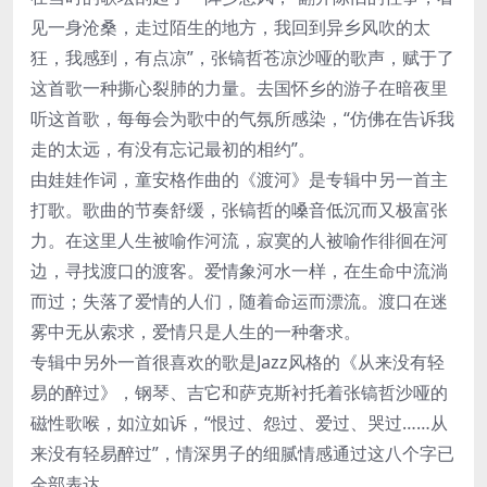
见一身沧桑，走过陌生的地方，我回到异乡风吹的太
狂，我感到，有点凉”，张镐哲苍凉沙哑的歌声，赋于了
这首歌一种撕心裂肺的力量。去国怀乡的游子在暗夜里
听这首歌，每每会为歌中的气氛所感染，“仿佛在告诉我
走的太远，有没有忘记最初的相约”。
由娃娃作词，童安格作曲的《渡河》是专辑中另一首主
打歌。歌曲的节奏舒缓，张镐哲的嗓音低沉而又极富张
力。在这里人生被喻作河流，寂寞的人被喻作徘徊在河
边，寻找渡口的渡客。爱情象河水一样，在生命中流淌
而过；失落了爱情的人们，随着命运而漂流。渡口在迷
雾中无从索求，爱情只是人生的一种奢求。
专辑中另外一首很喜欢的歌是Jazz风格的《从来没有轻
易的醉过》，钢琴、吉它和萨克斯衬托着张镐哲沙哑的
磁性歌喉，如泣如诉，“恨过、怨过、爱过、哭过……从
来没有轻易醉过”，情深男子的细腻情感通过这八个字已
全部表达。