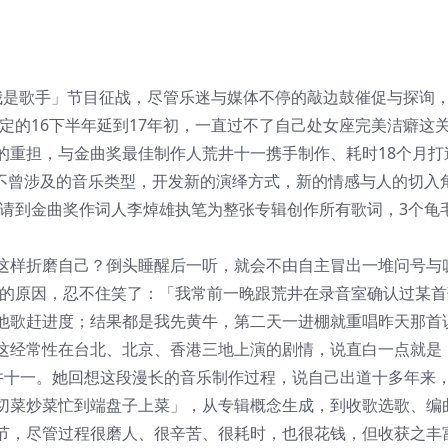
我是歌手」节目征战，尽管乐迷与媒体不停的敲边鼓催促与探询
表定的16下半年延到17年初，一直过不了自己处女座完美洁癖这
重担，与金曲奖最佳制作人荒井十一携手制作、耗时18个月打造
过去不曾涉及的音乐类型，开发新的演绎方式，新的情感与人的切入
，并请到金曲奖作词人李焯雄执笔为整张专辑创作所有歌词，3个龟
这样折磨自己？倒头睡醒后一听，就会不由自主冒出一堆问号与
再延的原因，忍不住笑了：「我常前一晚跟荒井在录音室确认过某
他歌赶进度；结果都是我先黄牛，第二天一进棚就重唱昨天那首
这经常性在台北、北京、香港三地上演的剧情，说直白一点就是
伴：荒井十一。她回想这段漫长的音乐制作过程，说自己出道十多年来
切菜炒菜忙到端盘子上菜」，从专辑概念生成，到收歌选歌、编
节，尽管过程很磨人、很辛苦、很耗时，也很花钱，但收获之丰