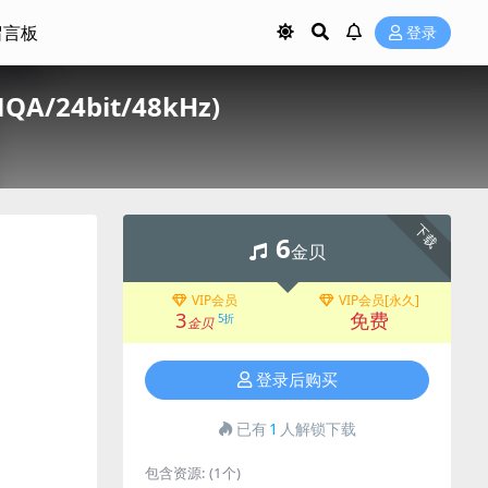
留言板
登录
A/24bit/48kHz)
下载
6
金贝
VIP会员
VIP会员[永久]
3
免费
5折
金贝
登录后购买
已有
1
人解锁下载
包含资源:
(1个)