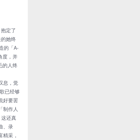
，抱定了
关的她终
的「A-
角度，并
毛的人终
叹息，觉
首歌已经够
说好要罢
「制作人
，这还真
曲、录
富精采，