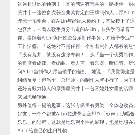
远远超过她的预期！「真的感谢有荒井的一路相伴，耐
荒井十一这位多次获金曲奖肯定的王牌制作人，跟A-Li
理念一拍即合，在A-Lin与经纪人邀约下，答应接下
包容力，带着以歌手身分出道的A-Lin，从头学习录
伴、看顾着A-Lin执行这些音乐制作事务，并给予专
工作洁癖。「这绝对不是任何一个知名制作人都有的热情
「没有荒井，就没有这张专辑！」从「当一个优秀制作
的角度看旋律、看编曲、看人声、看乐器、听细节、辨
问A-Lin当制作人跟当歌手的差别，她说：「我觉得
纠结反复；但当个「总铺师」的制作人就不行了，为了
还好有毅力惊人的摩羯座荒井十一包容她处女座的洁癖，让
来回流畅转换。
另外值得一提的趣事，这张专辑里有另类「全体总动员
好友，一个个都被A-Lin拉进录音室即兴「献声」助唱
乐乐」的过程，这就是她乐观个性的展现，也是她想在
A-Lin给自己的生日礼物