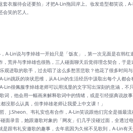
衣服待会还要拍」才把A-Lin拖回岸上。妆发造型都笑说，A-L
还会笑的艺人。
办，A-Lin说与李焯雄一开始只是「饭友」，第一次见面是在韩红
作，荒井与李焯雄也很熟，三人碰面聊天后觉得理念契合，于是
么乐观进取的歌手，过去唱了这么多愁苦悲歌？他花了很多时间与A-
A-Lin跳跃的块状思维，从A-Lin的生活经历中汲取出每个人都
。A-Lin很佩服李焯雄老师可以用浅显的文字写出深刻的意涵，不
讲解歌词，他会用一幅画来解释歌词中的情绪，或是引经据典说故
学生都没那么认真，但李焯雄老师让我爱上中文课！」
、J.Sheon、韦礼安也有合作，A-Lin笑说跟他们完全是循最
我」要碰面录音，她跟邀歌对象的「网友」们几乎没碰过面，全透过
是跟韦礼安邀歌的趣事，去年底因为久候不见歌到，A-Lin有