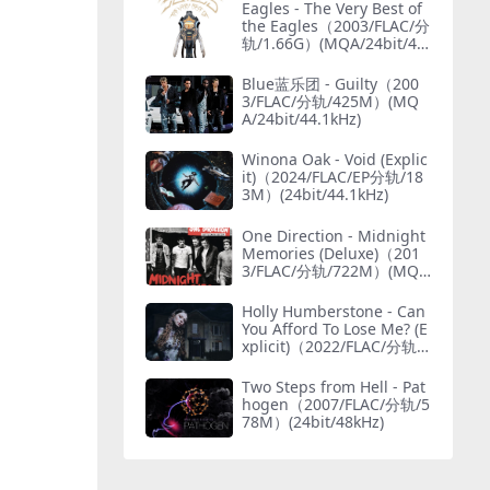
Eagles - The Very Best of
the Eagles（2003/FLAC/分
轨/1.66G）(MQA/24bit/48
kHz)
Blue蓝乐团 - Guilty（200
3/FLAC/分轨/425M）(MQ
A/24bit/44.1kHz)
Winona Oak - Void (Explic
it)（2024/FLAC/EP分轨/18
3M）(24bit/44.1kHz)
One Direction - Midnight
Memories (Deluxe)（201
3/FLAC/分轨/722M）(MQ
A/24bit/44.1kHz)
Holly Humberstone - Can
You Afford To Lose Me? (E
xplicit)（2022/FLAC/分轨/4
25M）(24bit/44.1kHz)
Two Steps from Hell - Pat
hogen（2007/FLAC/分轨/5
78M）(24bit/48kHz)