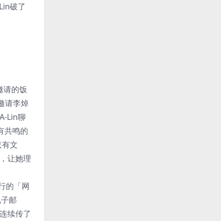
in破了
邀请的饭
邀请李焯
Lin聊
会有共鸣的
只有文
事，让她理
流行的「网
电子邮
天连续传了