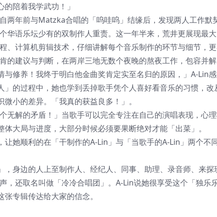
心的陪着我学武功！」
n自两年前与Matzka合唱的「呜哇呜」结缘后，发现两人工作默
了这个华语乐坛少有的双制作人重责。这一年半来，荒井更展现最
音工程、计算机剪辑技术，仔细讲解每个音乐制作的环节与细节，
业中肯的建议与判断，在两岸三地无数个夜晚的熬夜工作，包容并
与修养！我终于明白他金曲奖肯定实至名归的原因，」A-Lin
人」的过程中，她也学到丢掉歌手凭个人喜好看音乐的习惯，改
识微小的差异。「我真的获益良多！」。
这是个无解的矛盾！」当歌手可以完全专注在自己的演唱表现，心
整体大局与进度，大部分时候必须要果断绝对才能「出菜」。
她顺利的在「干制作的A-Lin」与「当歌手的A-Lin」两个不
」，身边的人上至制作人、经纪人、同事、助理、录音师、来探
合声，还取名叫做「冷冷合唱团」。A-Lin说她很享受这个「独乐
这张专辑传达给大家的信念。