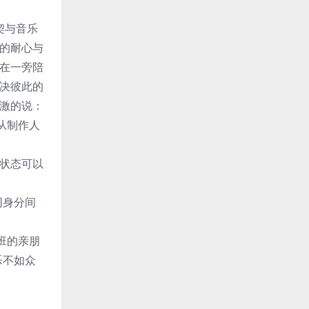
契与音乐
大的耐心与
更在一旁陪
解决彼此的
感激的说：
从制作人
理状态可以
同身分间
班的亲朋
乐不如众