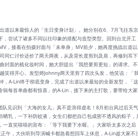
实践出道以来最惊人的「生日变身计划」。她分别在6、7月飞往东
下，尝试了诸多不同以往印象的搭配与造型类型。回到台北开工
MV，接着在拍摄封面与「未单身」MV前夕，她再度挑战出道以
与公司同仁讨价还价了两天两夜，从及背长度剪到及肩，再修到耳
」单曲封面的梳化妆时间，她大胆提出「我想要剪更短」的请求。
短越笑得开心。发型师Johnny两天里剪了四次头发，他笑说：「
钟，A-Lin终于彻底变身，完成了出道以来最短的全新发型，「
辑每首单曲都有惊喜」的A-Lin，接下来的主打歌，要带给大
工作团队见识到「大海的女儿」真不是浪得虚名！8月初台风过后天
晒乳，一下补防蚊液，女生们都把自己包成密不透风的粽子，只有
，一直笑嘻嘻的宣布：「等下我要下水喔。」大家听太多次之后
正午，大伙听到导演喊卡都急着想回车上休息，A-Lin趁大家不