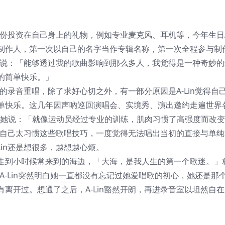
一份投资在自己身上的礼物，例如专业麦克风、耳机等，今年生日A-
制作人，第一次以自己的名字当作专辑名称，第一次全程参与制
in说：「能够透过我的歌曲影响到那么多人，我觉得是一种奇妙
的简单快乐。」
己的录音重唱，除了求好心切之外，有一部分原因是A-Lin觉得自
单快乐。这几年因声吶巡回演唱会、实境秀、演出邀约走遍世界各
，她说：「就像运动员经过专业的训练，肌肉习惯了高强度而改
觉得自己太习惯这些歌唱技巧，一度觉得无法唱出当初的直接与单
in还是想很多，越想越心烦。
走到小时候常来到的海边，「大海，是我人生的第一个歌迷。」就
时A-Lin突然明白她一直都没有忘记过她爱唱歌的初心，她还是那
离开过。想通了之后，A-Lin豁然开朗，再进录音室以坦然自