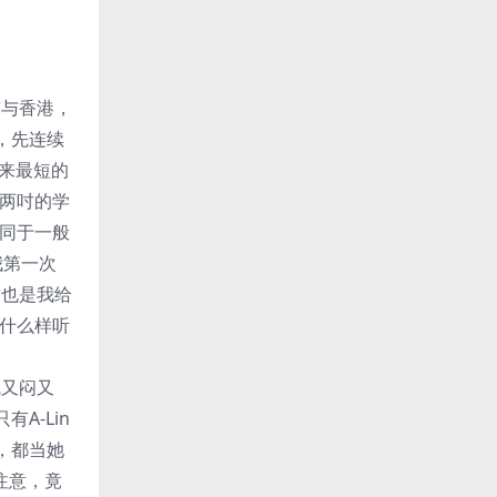
京与香港，
，先连续
来最短的
下两吋的学
不同于一般
我第一次
这也是我给
家什么样听
气又闷又
A-Lin
，都当她
注意，竟