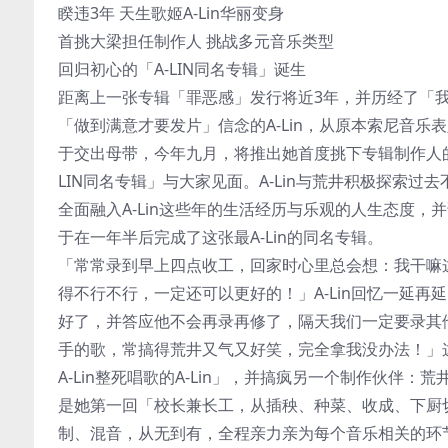
睽违3年 天生歌姬A-Lin华丽变身
首挑大梁担任制作人 挑战多元音乐类型
回归初心的「A-LIN同名专辑」诞生
距离上一张专辑「罪恶感」发行将近3年，并历经了「
「做到满意才要发片」信念的A-Lin，从原本索尼音乐
于交出母带，今年九月，将推出她首度挑下专辑制作人的
LIN同名专辑」与大家见面。A-Lin与荒井积极探索
全面融入A-Lin这些年的生活经历与乐观的人生态度
于在一年半后完成了这张最A-Lin的同名专辑。
「常常录到早上四点收工，回家时心里总会想：我干嘛
得不行不行，一定还可以更好的！」A-Lin回忆一延
好了，并答应他不会再录再修了，隔天我们一定要录其
手的歌，常搞得荒井又气又好笑，完全拿我没办法！」
A-Lin整死唱歌的A-Lin」，并搞疯另一个制作伙
是她第一回「校长兼长工，从插秧、种菜、收成、下厨
制、混音，从无到有，全程亲力亲为每个音乐相关的环