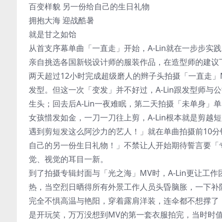
百变样貌 另一份给自己的生日礼物
拥抱大海 迎战酷暑
就是甘之如饴
从首支序幕单曲「一直走」开始，A-Lin就在一步步
亲自挑选各国新锐设计师的服装作品，在造型师的建议
两天超过12小时完成超级磨人的辫子头拍摄「一直走」
发型。但这一次「变发」并不好过，A-Lin跟发型师
生头；回去后A-Lin一夜难眠，第二天拍摄「未单身
女孩惜发如金，一刀一刀往上剪，A-Lin根本就是剪越
遇到剪短发这么阿沙力的艺人！」就在单曲拍摄前10分
自己的另一份生日礼物！」不禁让人开始期待誓言要「专
觉、视觉的耳目一新。
到了拍摄专辑封面与「光之海」MV时，A-Lin更让
热，当空烈日晒得所有外景工作人员头昏脑胀，一下补防
完全不惧高温与艳阳，穿着露肩洋装，连伞都不想撑了
是开玩笑，万万没想到MV的第一套衣服拍完，当时时值