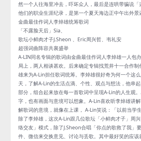
然一个人往海里冲去，吓坏众人，最后是连哄带骗说「这套
他们的职业生涯纪录，是第一个夏天海边正中午出外景
金曲最佳作词人李焯雄统筹歌词
「不露脸天后」Sia、
歌坛小鲜肉才子J.Sheon 、Eric周兴哲、韦礼安
超强词曲阵容共襄盛举
A-LIN同名专辑的歌词由金曲最佳作词人李焯雄一人包
局上，两人相谈甚欢。后来确定专辑找荒井十一合作制
雄来为A-Lin担任歌词统筹。李焯雄很好奇为何一个这
天，了解A-Lin的生活点滴、个性、观点与想法，他串起
部分，组合起来放在每一首歌词中呈现A-Lin的人生观
字，也有画面与意境可以想象。A-Lin喜欢听李焯雄
解歌词的意境，就像在上课， A-Lin笑说：「以前当
除了李焯雄，这次A-Lin跟几位歌坛「小鲜肉才子」周兴哲
络交友」模式，除了J.Sheon合唱「你点的歌救了
件、微信来交换意见、讨论与丢歌。其中最好笑的应该就