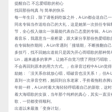
提醒自己 不忘爱唱歌的初心
找回那份纯真 与 简单的快乐
每一年生日，除了请爸妈吃饭之外，A-Lin都会送自己
同名专辑当作送给自己的大礼，这是她第一次担任专辑
节，全心投入做出一张最能代表自己态度的专辑。A-L
着音乐，我愿意当一座桥梁，跟大家分享那份热爱唱歌
在专辑制作期间，A-Lin常遇到「撞墙期」不断推翻自
多技巧，找不回她出道前只是因为开心而唱歌的那种简
Lin，越来越多的掌声，让她不自觉习惯了用技巧唱歌
不会再回到原本的用力方式。」在录音过程中A-Lin
励她：「没关系你就放心唱，唱破音也没关系！」但A-L
直到一次录音空档，她回到台东老家，手拎着拖鞋赤脚
年前一样，A-Lin对着大海轻轻哼唱着自己的新歌，这
着大海唱歌的女孩，当年那个纯粹的真心，其实一直没有
歌，一切都变得顺利。
出道以来最激「变身计划」