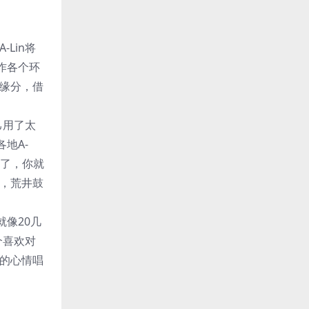
Lin将
作各个环
的缘分，借
己用了太
地A-
变了，你就
纯，荒井鼓
像20几
个喜欢对
在的心情唱