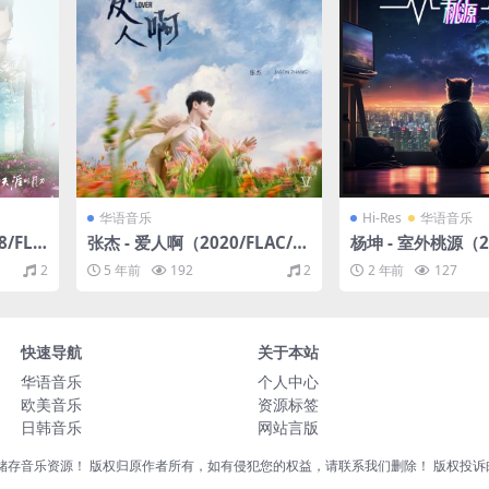
华语音乐
Hi-Res
华语音乐
/FLA
张杰 - 爱人啊（2020/FLAC/E
杨坤 - 室外桃源（20
P分轨/72M）
分轨/509M）(24bi
2
5 年前
192
2
2 年前
127
快速导航
关于本站
华语音乐
个人中心
欧美音乐
资源标签
日韩音乐
网站言版
音乐资源！ 版权归原作者所有，如有侵犯您的权益，请联系我们删除！ 版权投诉邮箱：liu8