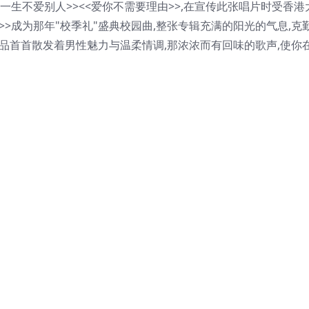
一生不爱别人>><<爱你不需要理由>>,在宣传此张唱片时受香港
>>成为那年"校季礼"盛典校园曲,整张专辑充满的阳光的气息,克
品首首散发着男性魅力与温柔情调,那浓浓而有回味的歌声,使你