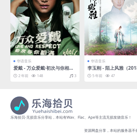
华语音乐
华语音乐
爱戴 - 万众爱戴·初次与你相遇
李玉刚 - 陌上风雅（2018
（2006/FLAC/分轨/288M）
C/Single分轨/67.8M）
2 年前
148
3
5 年前
47
乐海拾贝-无损音乐分享站，本站有Wav、Flac、Ape等主流无损发烧音乐！
资源网盘分享，本站的服务器不储存