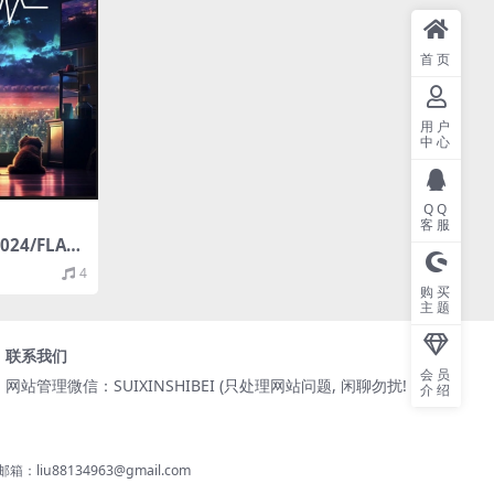
首页
用户
中心
QQ
客服
24/FLAC/
t/48kHz)
4
购买
主题
联系我们
会员
网站管理微信：SUIXINSHIBEI (只处理网站问题, 闲聊勿扰! )
介绍
8134963@gmail.com