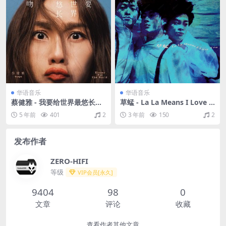
华语音乐
华语音乐
蔡健雅 - 我要给世界最悠长的
草蜢 - La La Means I Love Y
湿吻（2018/FLAC/分轨/248
ou（1992/FLAC/分轨/359
5 年前
401
2
3 年前
150
2
M）
M）
发布作者
ZERO-HIFI
等级
VIP会员[永久]
9404
98
0
文章
评论
收藏
查看作者其他文章