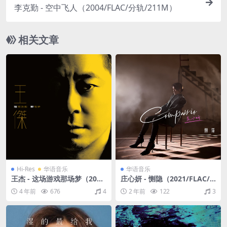
李克勤 - 空中飞人（2004/FLAC/分轨/211M）
相关文章
Hi-Res
华语音乐
华语音乐
王杰 - 这场游戏那场梦（202
庄心妍 - 恻隐（2021/FLAC/
3/FLAC/分轨/605M）(24bit/
分轨/269M）
4 年前
676
4
2 年前
122
3
48kHz))