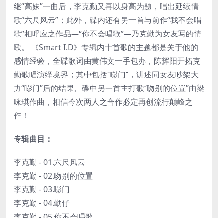
继“高妹”一曲后，李克勤又再以身高为题，唱出延续情
歌“六尺风云”；此外，碟内还有另一首与前作“我不会唱
歌”相呼应之作品—“你不会唱歌”—乃克勤为女友写的情
歌。 《Smart I.D》专辑内十首歌的主题都是关于他的
感情经验，全碟歌词由黄伟文一手包办，陈辉阳开拓克
勤歌唱演绎境界；其中包括“嘭门”，讲述同女友吵架大
力“嘭门”后的结果。碟中另一首主打歌“吻别的位置”由梁
咏琪作曲，相信今次两人之合作必定再创流行颠峰之
作！
专辑曲目：
李克勤 - 01.六尺风云
李克勤 - 02.吻别的位置
李克勤 - 03.嘭门
李克勤 - 04.勤仔
李克勤 - 05.你不会唱歌