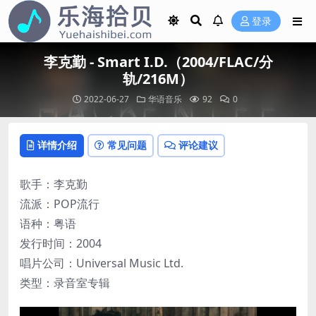
登录
李克勤 - Smart I.D.（2004/FLAC/分
轨/216M）
2022-06-27
华语音乐
92
0
详情介绍
常见问题
评论建议
歌手：李克勤
流派：POP流行
语种：粤语
发行时间：2004
唱片公司：Universal Music Ltd.
类型：录音室专辑