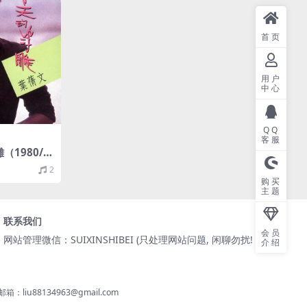
首页
用户
中心
QQ
客服
（1980/F
）
2
购买
主题
联系我们
会员
网站管理微信：SUIXINSHIBEI (只处理网站问题, 闲聊勿扰! )
介绍
8134963@gmail.com