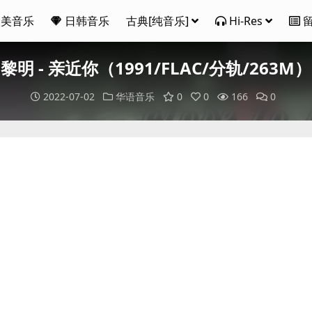
欧美音乐
日韩音乐
古典[纯音乐]
Hi-Res
黎明 - 亲近你（1991/FLAC/分轨/263M）
2022-07-02
华语音乐
0
0
166
0