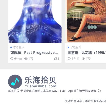
华语音乐
华语音乐
张靓颖 - Past Progressive
陈慧琳 - 风花雪（1996/
（2019/FLAC/分轨/362M）
分轨/241M）
6 年前
476
3
4 年前
170
乐海拾贝-无损音乐分享站，本站有Wav、Flac、Ape等主流无损发烧音乐！
资源网盘分享，本站的服务器不储存