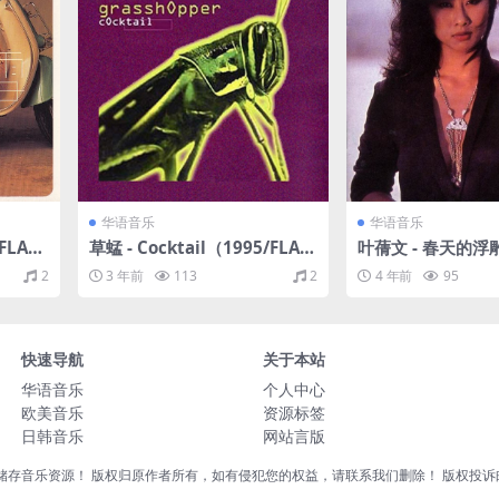
华语音乐
华语音乐
FLAC/
草蜢 - Cocktail（1995/FLAC/
叶蒨文 - 春天的浮雕
分轨/286M）
LAC/分轨/221M
2
3 年前
113
2
4 年前
95
快速导航
关于本站
华语音乐
个人中心
欧美音乐
资源标签
日韩音乐
网站言版
音乐资源！ 版权归原作者所有，如有侵犯您的权益，请联系我们删除！ 版权投诉邮箱：liu8