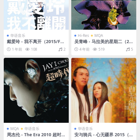
华语音乐
Hi-Res
MQA
戴爱玲 - 我不离开（2015/FL
吴青峰 - 马拉美的星期二（20
AC/分轨/277M）
22/FLAC/分轨/512M）(MQ
1 年前
108
2
4 年前
519
5
A/24bit/48kHz)
MQA
华语音乐
华语音乐
周杰伦 - The Era 2010 超时代
安与骑兵 - 心无疆界 2015（F
演唱会（2011/FLAC/分轨/68
LAC/分轨/209M）