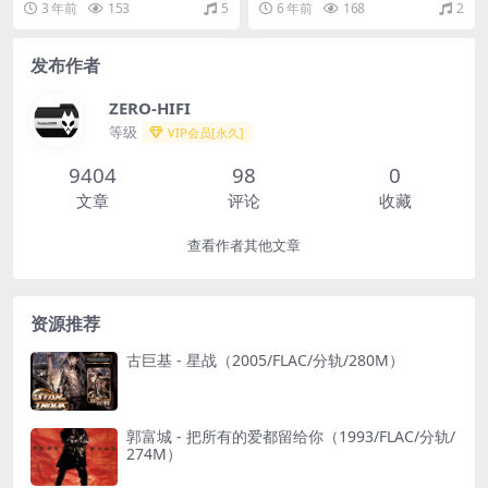
3 年前
153
5
6 年前
168
2
7M）(MQA/16bit/44.1kHz)
发布作者
ZERO-HIFI
等级
VIP会员[永久]
9404
98
0
文章
评论
收藏
查看作者其他文章
资源推荐
古巨基 - 星战（2005/FLAC/分轨/280M）
郭富城 - 把所有的爱都留给你（1993/FLAC/分轨/
274M）