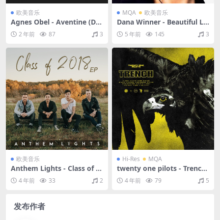
欧美音乐
MQA
欧美音乐
Agnes Obel - Aventine (Del
Dana Winner - Beautiful Lif
uxe Version)（2013/FLAC/
e（2005/FLAC/分轨/339M）
2 年前
87
3
5 年前
145
3
分轨/449M）
(MQA/16bit/44.1kHz)
欧美音乐
Hi-Res
MQA
Anthem Lights - Class of 2
twenty one pilots - Trench
018 - EP（2018/FLAC/EP分
（2018/FLAC/分轨/638M）
4 年前
33
2
4 年前
79
5
轨/125M）
(MQA/24bit/44.1kHz)
发布作者