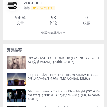
ZERO-HIFI
等级
VIP会员[永久]
9404
98
0
文章
评论
收藏
查看作者其他文章
资源推荐
Drake - MAID OF HONOUR (Explicit)（2026/FL
AC/分轨/502M）(24bit/48kHz)
Eagles - Live From The Forum MMXVIII（202
0/FLAC/分轨/1.62G）(MQA/24bit/48kHz)
Michael Learns To Rock - Blue Night (2014 Re
master)（2001/FLAC/分轨/859M）(MQA/24bit/
48kHz)