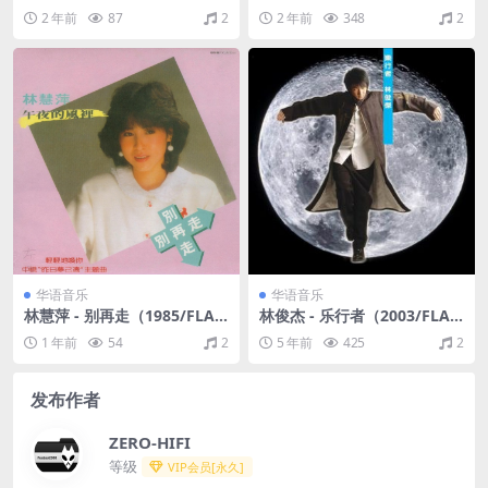
分轨/253M）
LAC/分轨/254M）
2 年前
87
2
2 年前
348
2
华语音乐
华语音乐
林慧萍 - 别再走（1985/FLA
林俊杰 - 乐行者（2003/FLA
C/分轨/292M）
C/分轨/269M）
1 年前
54
2
5 年前
425
2
发布作者
ZERO-HIFI
等级
VIP会员[永久]