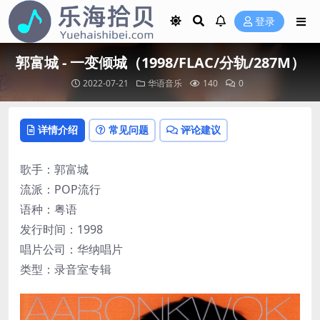
登录
郭富城 - 一变倾城（1998/FLAC/分轨/287M）
2022-07-21
华语音乐
140
0
详情介绍
常见问题
评论建议
歌手：郭富城
流派：POP流行
语种：粤语
发行时间：1998
唱片公司：华纳唱片
类型：录音室专辑