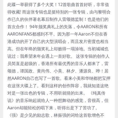
此碟一举获得了多个大奖！12首歌曲首首好听，非常值
得收藏! 而这张专辑也是挺特别的一张专辑，由与黎明合
作已久的伙伴著名幕后制作人雷颂德监制！也是他们的
首次合作！ 94年颁奖典礼上的失落，令AARON和所有
AARONFANS都感到不平。因为那一年Aaron不但在香
港成功的开了自己的大型演唱会，而且发片密度也相当
高。但在年终的颁奖礼上却败得一塌涂地。当初城城也
说过：我希望来年会遇上一首好歌。 这张专辑的创作人
员简直是超级的，香港所有最优秀的音乐人都来了，雷
颂德，谭国政、黄尚伟、小美、林夕、潘源良、哗！居
然AARON自己也写了一首歌。看来小美和华纳都把宝押
在这张大碟上了。看到这样的创作阵容，我就知道这绝
对是一张出色的专辑，不用听就猜的出来。 《纯真传
说》的音乐响起就给人一种想舞动的感觉，音很高，但
Aaron却能轻松的唱下来，听得出是下了苦功了。
《强》是少见的励志歌，林振强的词给这首歌增色不