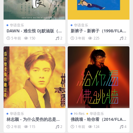
华语音乐
华语音乐
DAWN - 难生恨 DJ默涵版（Fl
新裤子 - 新裤子（1998/FLA
ac/29.9M）
C/分轨/266M）
5 年前
150
2
3 年前
225
2
华语音乐
Hi-Res
华语音乐
林志颖 - 为什么受伤的总是我
佛跳墙 - 给你看（2014/FLA
（1992/FLAC/分轨/252M）
C/分轨/464M）(24bit/48kH
2 年前
115
2
1 年前
124
4
z)