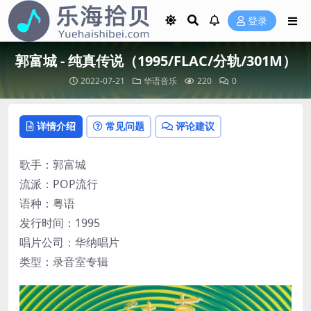
登录
郭富城 - 纯真传说（1995/FLAC/分轨/301M）
2022-07-21
华语音乐
220
0
详情介绍
常见问题
评论建议
歌手：郭富城
流派：POP流行
语种：粤语
发行时间：1995
唱片公司：华纳唱片
类型：录音室专辑