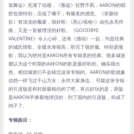
装舞会》充满了动感，《叛徒》狂野不羁，AARON的唱
腔也很特别，压低了嗓子，有爆发的感觉。《牵肠挂
肚》有淡淡的颓废，很好听; 《死心塌地>》由伦永亮作
曲，又是一首被埋没的好歌。《GOODBYE
VALENTINE》令人心碎，还有《感动》一起，均是经典
的城氏情歌。全碟水准很高，听完了很舒服。特别是慢
歌，我认为绝对是AARON所有专辑里的经典。很多城迷
都认为这个时期的AAEON的歌是最好听的。确实很出
色。相信城迷们不会错过这张专辑的。AARON的歌就象
信鸽一样飞过千山万水，永伴大家身边。 可能这张专辑
的引进版是和封面最相仿的了吧，有点好玩的是，原版
是AARON手捧着地球仪的，到了国内的引进版，却成了
鸽子了。
专辑曲目：