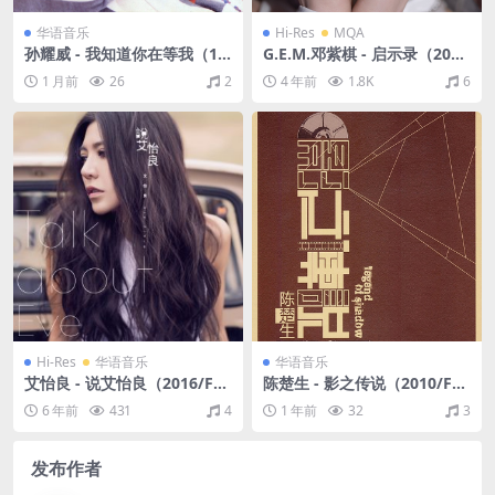
华语音乐
Hi-Res
MQA
孙耀威 - 我知道你在等我（19
G.E.M.邓紫棋 - 启示录（202
93/FLAC/分轨/263M）
2/FLAC/分轨/669M）(MQA/
1 月前
26
2
4 年前
1.8K
6
24bit/48kHz)
Hi-Res
华语音乐
华语音乐
艾怡良 - 说艾怡良（2016/FL
陈楚生 - 影之传说（2010/FL
AC/分轨/545M）(24bit/48k
AC/分轨/250M）
6 年前
431
4
1 年前
32
3
Hz)
发布作者