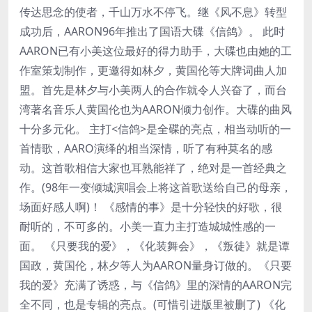
传达思念的使者，千山万水不停飞。继《风不息》转型
成功后，AARON96年推出了国语大碟《信鸽》。 此时
AARON已有小美这位最好的得力助手，大碟也由她的工
作室策划制作，更邀得如林夕，黄国伦等大牌词曲人加
盟。首先是林夕与小美两人的合作就令人兴奋了，而台
湾著名音乐人黄国伦也为AARON倾力创作。大碟的曲风
十分多元化。 主打<信鸽>是全碟的亮点，相当动听的一
首情歌，AARO演绎的相当深情，听了有种莫名的感
动。这首歌相信大家也耳熟能祥了，绝对是一首经典之
作。(98年一变倾城演唱会上将这首歌送给自己的母亲，
场面好感人啊)！ 《感情的事》是十分轻快的好歌，很
耐听的，不可多的。小美一直力主打造城城性感的一
面。 《只要我的爱》，《化装舞会》，《叛徒》就是谭
国政，黄国伦，林夕等人为AARON量身订做的。《只要
我的爱》充满了诱惑，与《信鸽》里的深情的AARON完
全不同，也是专辑的亮点。(可惜引进版里被删了) 《化