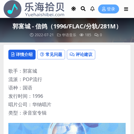
登录
郭富城 - 信鸽（1996/FLAC/分轨/281M）
2022-07-21
华语音乐
185
0
详情介绍
常见问题
评论建议
歌手：郭富城
流派：POP流行
语种：国语
发行时间：1996
唱片公司：华纳唱片
类型：录音室专辑