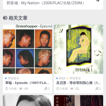
郭富城 - My Nation（2006/FLAC/分轨/250M）
相关文章
华语音乐
MQA
华语音乐
草蜢 - Episode（1997/FLAC/
巫启贤 - 等你等到我心痛（19
EP分轨/96.7M）
93/FLAC/分轨/295M）(MQ
3 年前
100
2
3 年前
232
3
A/16bit/44.1kHz)