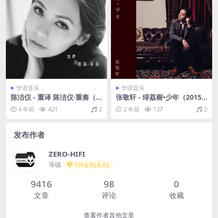
华语音乐
华语音乐
陈洁仪 - 重译 陈洁仪·重奏（2
张敬轩 - 绯荔榭•少年（2015/
011/FLAC/分轨/256M）
FLAC/EP分轨/85M）
4 年前
421
2
2 年前
127
2
发布作者
ZERO-HIFI
等级
VIP会员[永久]
9416
98
0
文章
评论
收藏
查看作者其他文章