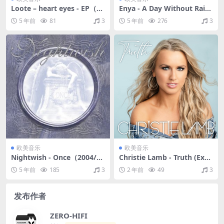
Loote – heart eyes - EP（20
Enya - A Day Without Rain
20/FLAC/Single分轨/102
（2000/FLAC/分轨/209M）
5 年前
81
3
5 年前
276
3
M）
欧美音乐
欧美音乐
Nightwish - Once（2004/FL
Christie Lamb - Truth (Expli
AC/分轨/418M）
cit)（2022/FLAC/分轨/339
5 年前
185
3
2 年前
49
3
M）
发布作者
ZERO-HIFI