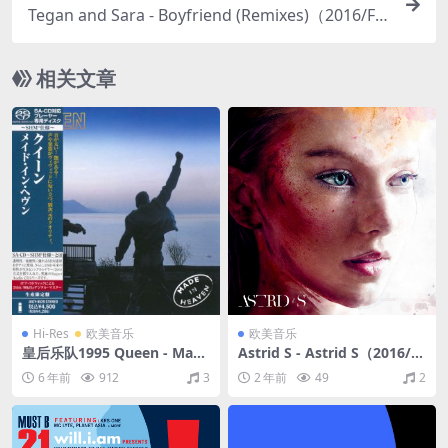
Tegan and Sara - Boyfriend (Remixes)（2016/FL
AC/EP分轨/111M）
相关文章
Hi-Res
欧美音乐
欧美音乐
皇后乐队1995 Queen - Made
Astrid S - Astrid S（2016/F
In Heaven 2012 SHM（SAC
LAC/EP分轨/120M）
6 年前
912
3
2 年前
49
2
D/ISO/2.84G）