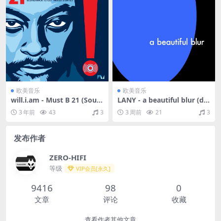
欧美音乐
欧美音乐
will.i.am - Must B 21 (Soun
LANY - a beautiful blur (del
dtrack to Get Things Starte
uxe) [Explicit]（2023/FLAC/
3 年前
43
3
3 周前
21
3
d)（2003/FLAC/分轨/337
分轨/340M）
M）
发布作者
ZERO-HIFI
等级
VIP会员[永久]
9416
98
0
文章
评论
收藏
查看作者其他文章