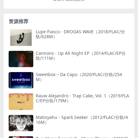
资源推荐
Lupe Fiasco - DROGAS WAVE（2018/FLAC/分
轨/628M）
Cannons - Up All Night EP（2014/FLAC/EP分
轨/111M）
Sweetbox – Da Capo（2020/FLAC/分轨/254
M）
Rauw Alejandro - Trap Cake, Vol. 1（2019/FLA
C/EP分轨/179M）
Matisyahu - Spark Seeker（2012/FLAC/分轨/4
16M）