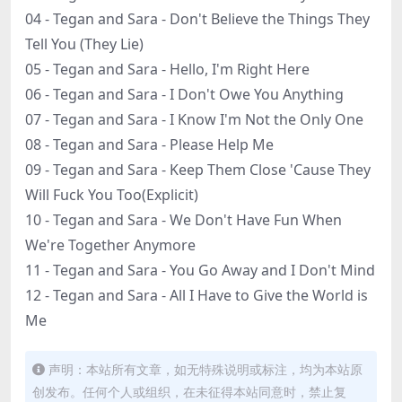
04 - Tegan and Sara - Don't Believe the Things They
Tell You (They Lie)
05 - Tegan and Sara - Hello, I'm Right Here
06 - Tegan and Sara - I Don't Owe You Anything
07 - Tegan and Sara - I Know I'm Not the Only One
08 - Tegan and Sara - Please Help Me
09 - Tegan and Sara - Keep Them Close 'Cause They
Will Fuck You Too(Explicit)
10 - Tegan and Sara - We Don't Have Fun When
We're Together Anymore
11 - Tegan and Sara - You Go Away and I Don't Mind
12 - Tegan and Sara - All I Have to Give the World is
Me
声明：本站所有文章，如无特殊说明或标注，均为本站原
创发布。任何个人或组织，在未征得本站同意时，禁止复