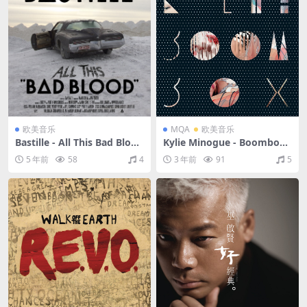
欧美音乐
MQA
欧美音乐
Bastille - All This Bad Blood
Kylie Minogue - Boombox
（2013/FLAC/分轨/526M）
（2009/FLAC/分轨/849M）
5 年前
58
4
3 年前
91
5
(MQA/16bit/44.1kHz)