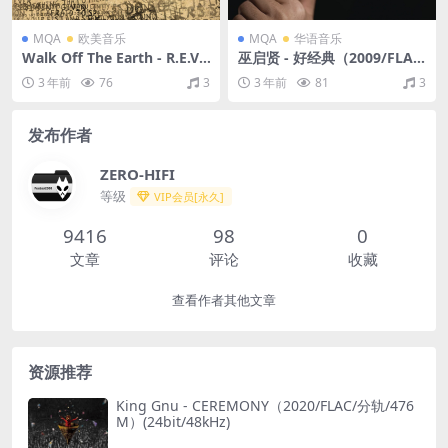
MQA
欧美音乐
MQA
华语音乐
Walk Off The Earth - R.E.V.
巫启贤 - 好经典（2009/FLA
O.（2013/FLAC/分轨/243
C/分轨/254M）(MQA/16bit/
3 年前
76
3
3 年前
81
3
M）(MQA/16bit/44.1kHz)
44.1kHz)
发布作者
ZERO-HIFI
等级
VIP会员[永久]
9416
98
0
文章
评论
收藏
查看作者其他文章
资源推荐
King Gnu - CEREMONY（2020/FLAC/分轨/476
M）(24bit/48kHz)