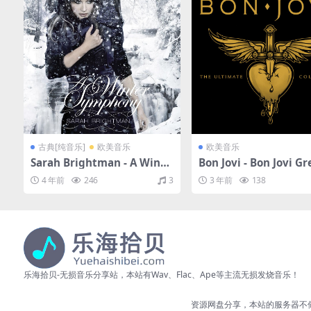
古典[纯音乐]
欧美音乐
欧美音乐
Sarah Brightman - A Winte
Bon Jovi - Bon Jovi Gr
r Symphony（2008/FLAC/
t Hits - The Ultimate 
4 年前
246
3
3 年前
138
分轨/288M）
ction (Deluxe)（2010
C/分轨/1.01G）
乐海拾贝-无损音乐分享站，本站有Wav、Flac、Ape等主流无损发烧音乐！
资源网盘分享，本站的服务器不储存