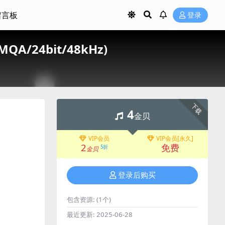
留言板
登录
(MQA/24bit/48kHz)
下载
4
金贝
VIP会员
VIP会员[永久]
2
免费
5折
金贝
登录后购买
包含资源:
(1个)
最近更新:
2025-06-28