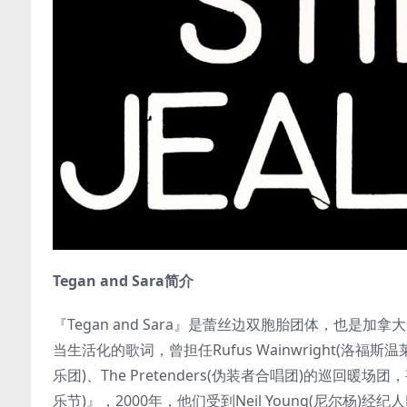
Tegan and Sara简介
『Tegan and Sara』是蕾丝边双胞胎团体，也
当生活化的歌词，曾担任Rufus Wainwright(洛福斯温莱特)、
乐团)、The Pretenders(伪装者合唱团)的巡回暖场团，甚至
乐节)』，2000年，他们受到Neil Young(尼尔杨)经纪人E