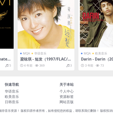
MQA
华语音乐
MQA
欧美音乐
eates
梁咏琪 - 短发（1997/FLAC/分
Darin - Darin（2
Colle
轨/240M）(MQA/16bit/44.1
分轨/253M）(MQA/
5
4 年前
369
3
3 年前
73
/FLA
kHz)
4.1kHz)
快速导航
关于本站
华语音乐
个人中心
欧美音乐
资源标签
日韩音乐
网站言版
音乐资源！ 版权归原作者所有，如有侵犯您的权益，请联系我们删除！ 版权投诉邮箱：liu8