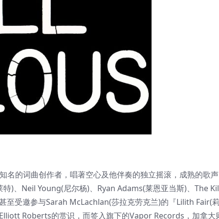
是加拿大知名的词曲创作者，唱著空心及他伴奏的独立摇滚，成熟的歌
Neil Young(尼尔杨)、Ryan Adams(莱恩亚当斯)、The Kil
受邀参与Sarah McLachlan(莎拉克劳克兰)的『Lilith Fair
lliott Roberts的赏识，而签入旗下的Vapor Records，加