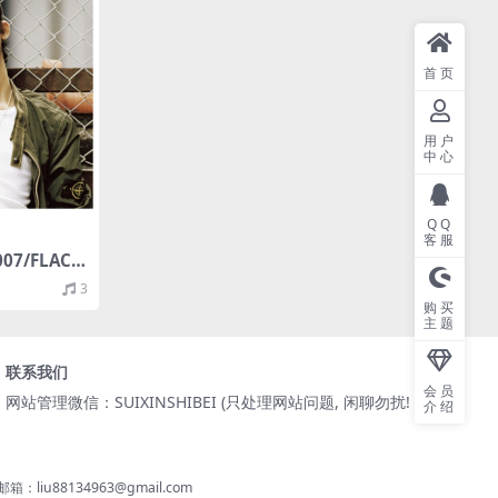
首页
用户
中心
QQ
客服
007/FLAC/
16bit/4
3
购买
主题
联系我们
会员
网站管理微信：SUIXINSHIBEI (只处理网站问题, 闲聊勿扰! )
介绍
8134963@gmail.com