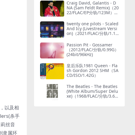
Craig David, Galantis - D
NA (Sam Feldt Remix)（20
22/FLAC/EP分轨/123M）
(MQA/24bit/44.1kHz)
twenty one pilots - Scaled
And Icy (Livestream Versi
on)（2021/FLAC/分轨/1.15
G）(MQA/24bit/48kHz)
Passion Pit - Gossamer
（2012/FLAC/分轨/0.99G）
(24bit/96kHz)
皇后乐队1981 Queen - Fla
sh Gordon 2012 SHM（SA
CD/ISO/1.42G）
The Beatles - The Beatles
(White Album/Super Delu
xe)（1968/FLAC/分轨/3.69
G）(MQA/24bit/48kHz)
声，以及相
lers(杀手
(莉莉丝音
拿大则隶属环