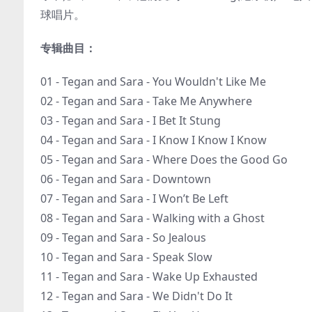
球唱片。
专辑曲目：
01 - Tegan and Sara - You Wouldn't Like Me
02 - Tegan and Sara - Take Me Anywhere
03 - Tegan and Sara - I Bet It Stung
04 - Tegan and Sara - I Know I Know I Know
05 - Tegan and Sara - Where Does the Good Go
06 - Tegan and Sara - Downtown
07 - Tegan and Sara - I Won’t Be Left
08 - Tegan and Sara - Walking with a Ghost
09 - Tegan and Sara - So Jealous
10 - Tegan and Sara - Speak Slow
11 - Tegan and Sara - Wake Up Exhausted
12 - Tegan and Sara - We Didn't Do It