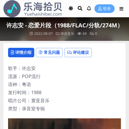
登录
许志安 - 恋爱片段（1988/FLAC/分轨/274M）
2022-08-07
华语音乐
69
0
详情介绍
常见问题
评论建议
歌手：许志安
流派：POP流行
语种：粤语
发行时间：1988
唱片公司：寰亚音乐
类型：录音室专辑