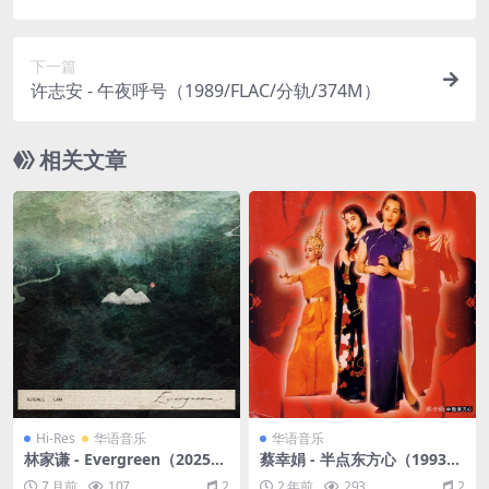
下一篇
许志安 - 午夜呼号（1989/FLAC/分轨/374M）
相关文章
Hi-Res
华语音乐
华语音乐
林家谦 - Evergreen（2025/F
蔡幸娟 - 半点东方心（1993/F
LAC/EP分轨/219M）(24bit/
LAC/分轨/293M）
7 月前
107
2
2 年前
293
2