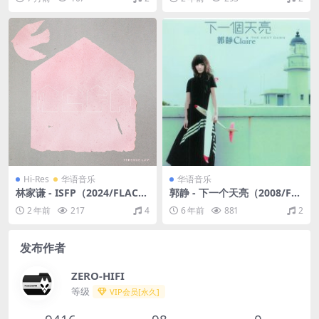
48kHz)
Hi-Res
华语音乐
华语音乐
林家谦 - ISFP（2024/FLAC/
郭静 - 下一个天亮（2008/FL
分轨/416M）(24bit/48kHz)
AC/分轨/265M）
2 年前
217
4
6 年前
881
2
发布作者
ZERO-HIFI
等级
VIP会员[永久]