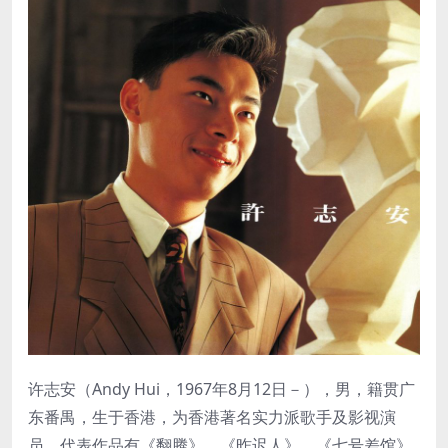
许志安（Andy Hui，1967年8月12日－），男，籍贯广
东番禺，生于香港，为香港著名实力派歌手及影视演
员，代表作品有《翻腾》、《昨迟人》、《七号差馆》