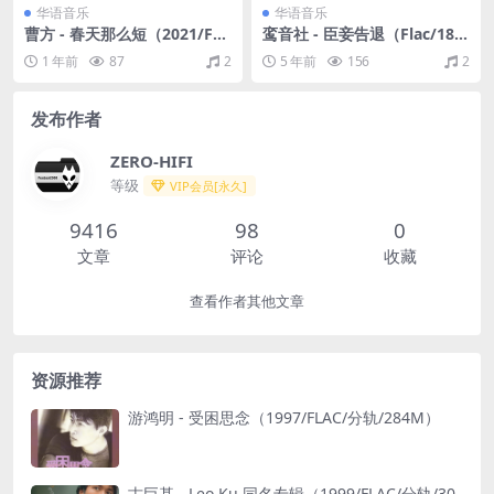
华语音乐
华语音乐
曹方 - 春天那么短（2021/FL
鸾音社 - 臣妾告退（Flac/18
AC/分轨/225M）
M）
1 年前
87
2
5 年前
156
2
发布作者
ZERO-HIFI
等级
VIP会员[永久]
9416
98
0
文章
评论
收藏
查看作者其他文章
资源推荐
游鸿明 - 受困思念（1997/FLAC/分轨/284M）
古巨基 - Leo Ku 同名专辑（1999/FLAC/分轨/30