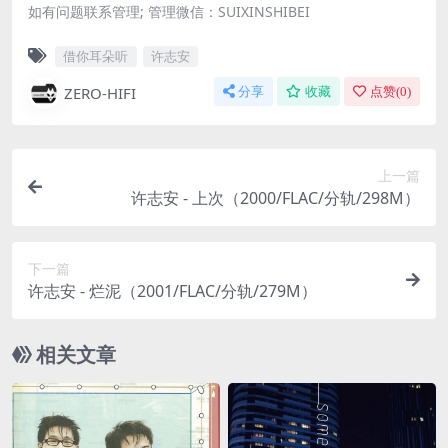
如有问题联系管理; 管理微信：SUIXINSHIBEI
借你耳朵听
许志安
ZERO-HIFI
分享
收藏
点赞(
0
)
上一篇
许志安 - 上次（2000/FLAC/分轨/298M）
下一篇
许志安 - 烂泥（2001/FLAC/分轨/279M）
相关文章