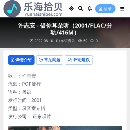
登录
许志安 - 借你耳朵听（2001/FLAC/分
轨/416M）
2022-08-10
华语音乐
69
0
详情介绍
常见问题
评论建议
歌手：许志安
流派：POP流行
语种：粤语
发行时间：2001
类型：录音室专辑
发行公司： 正东唱片