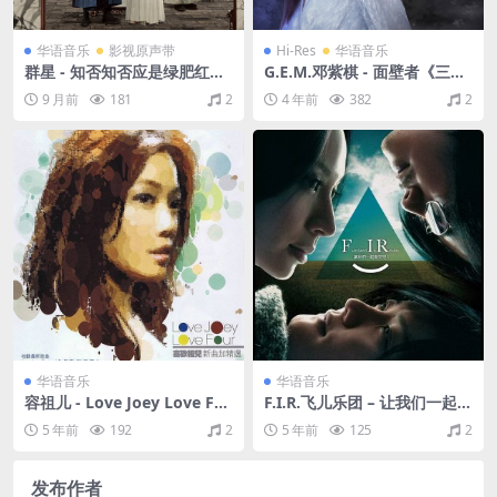
华语音乐
影视原声带
Hi-Res
华语音乐
群星 - 知否知否应是绿肥红瘦
G.E.M.邓紫棋 - 面壁者《三
电视剧原声带（2019/FLAC/
体》动画片尾主题曲（2022/F
9 月前
181
2
4 年前
382
2
分轨/681M）
LAC/单曲/46.3M）(24bit/48
kHz)
华语音乐
华语音乐
容祖儿 - Love Joey Love Fo
F.I.R.飞儿乐团 – 让我们一起微
ur 喜欢祖儿4 新曲加精选 4CD
笑吧（2009/FLAC/分轨/279
5 年前
192
2
5 年前
125
2
2008（WAV+CUE/整轨/2.29
M）
G）
发布作者