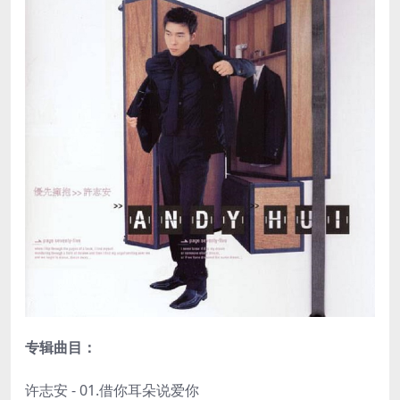
专辑曲目：
许志安 - 01.借你耳朵说爱你