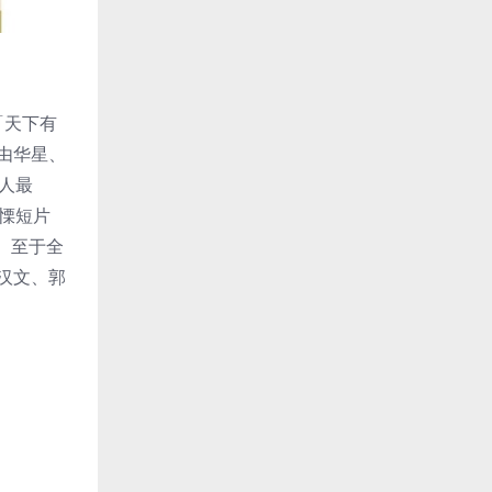
「天下有
仔由华星、
人最
慄短片
。至于全
汉文、郭