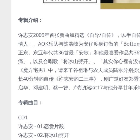
专辑介绍：
许志安2009年首张新曲加精选《自导/自传》，以半
情人」、AOK乐队与陈浩峰为安仔度身订做的「Bott
正东、东亚年代共36首最「安歌」和他最喜爱作品共3
痛」，以及合唱歌「将冰山劈开」、「其实你心裡有没
《魔方宅男》中，请来了谷祖琳与农夫成员陆永分别扮
长40分钟的自传《许志安的二三事》，则广邀好友郑
启华、邓建明、蔡一智、卢凯彤@at17与他分享廿年
专辑曲目：
CD1
许志安 - 01.恋爱片段
许志安 - 02.将冰山劈开