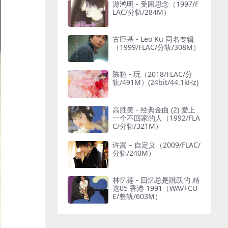
游鸿明 - 受困思念（1997/F
LAC/分轨/284M）
古巨基 - Leo Ku 同名专辑
（1999/FLAC/分轨/308M）
陈粒 - 玩（2018/FLAC/分
轨/491M）(24bit/44.1kHz)
高胜美 - 经典金曲 (2) 爱上
一个不回家的人（1992/FLA
C/分轨/321M）
许嵩 – 自定义（2009/FLAC/
分轨/240M）
林忆莲 - 回忆总是跳跃的 精
选05 香港 1991（WAV+CU
E/整轨/603M）