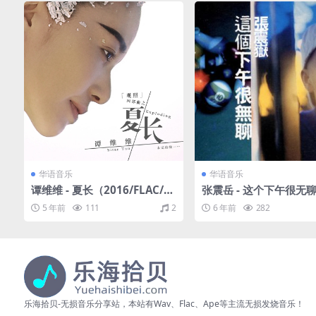
华语音乐
华语音乐
谭维维 - 夏长（2016/FLAC/E
张震岳 - 这个下午很无聊
P分轨/79.4M）
7/FLAC/整轨/336M）
5 年前
111
2
6 年前
282
乐海拾贝-无损音乐分享站，本站有Wav、Flac、Ape等主流无损发烧音乐！