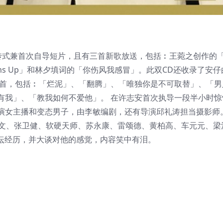
自传式兼首次自导短片，且有三首新歌放送，包括︰王菀之创作的
oms Up」和林夕填词的「你伤风我感冒」。此双CD还收录了安
6首，包括︰「烂泥」、「翻腾」、「唯独你是不可取替」、「男
有我」、「教我如何不爱他」。 在许志安首次执导一段半小时惊
演女主播和变态男子，由李敏编剧，还有导演邱礼涛担当摄影师
秀文、张卫健、软硬天师、苏永康、雷颂德、黄柏高、车元元、梁
乐坛经历，并大谈对他的感觉，内容笑中有泪。