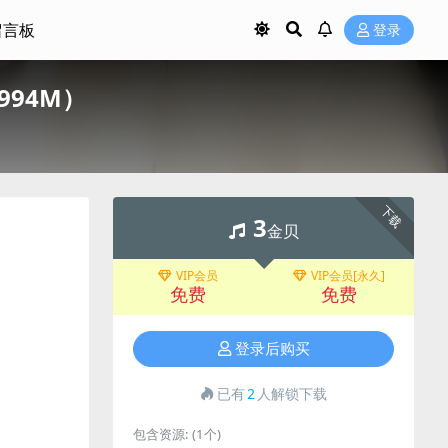
留言板
登录
994M）
下载
3
金贝
VIP会员
VIP会员[永久]
免费
免费
登录后购买
已有
2
人解锁下载
包含资源:
(1个)