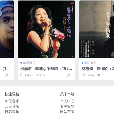
华语音乐
华语音乐
（199
邓丽君 - 華麗なる熱唱（1979/
林志炫 - 熟情歌（20
FLAC/分轨/343M）
分轨/338M）
2
3 年前
135
3
5 年前
219
快速导航
关于本站
华语音乐
个人中心
欧美音乐
资源标签
日韩音乐
网站言版