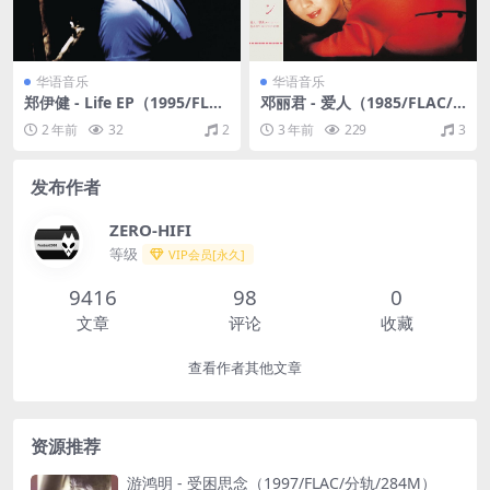
华语音乐
华语音乐
郑伊健 - Life EP（1995/FLA
邓丽君 - 爱人（1985/FLAC/
C/EP分轨/137M）
分轨/238M）
2 年前
32
2
3 年前
229
3
发布作者
ZERO-HIFI
等级
VIP会员[永久]
9416
98
0
文章
评论
收藏
查看作者其他文章
资源推荐
游鸿明 - 受困思念（1997/FLAC/分轨/284M）