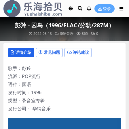
登录
彭羚 - 囚鸟（1996/FLAC/分轨/287M）
2022-08-13
华语音乐
865
0
详情介绍
常见问题
评论建议
歌手：彭羚
流派：POP流行
语种：国语
发行时间：1996
类型：录音室专辑
发行公司： 华纳音乐