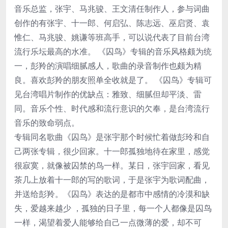
音乐总监，张宇、马兆骏、王文清任制作人，参与词曲
创作的有张宇、十一郎、何启弘、陈志远、巫启贤、袁
惟仁、马兆骏、姚谦等班高手，可以说代表了目前台湾
流行乐坛最高的水准。 《囚鸟》专辑的音乐风格颇为统
一，彭羚的演唱细腻感人，歌曲的录音制作也颇为精
良。喜欢彭羚的朋友照单全收就是了。 《囚鸟》专辑可
见台湾唱片制作的优缺点：雅致、细腻但却平淡、雷
同。音乐个性、时代感和流行意识的欠奉，是台湾流行
音乐的致命弱点。
专辑同名歌曲《囚鸟》是张宇那个时候忙着做彭玲和自
己两张专辑，很少回家。十一郎孤独地待在家里，感觉
很寂寞，就像被囚禁的鸟一样。某日，张宇回家，看见
茶几上放着十一郎的写的歌词，于是张宇为歌词配曲，
并送给彭羚。《囚鸟》表达的是都市中感情的冷漠和缺
失，爱越来越少 ，孤独的日子里，每一个人都像是囚鸟
一样，渴望着爱人能够给自己一点微薄的爱，却不可