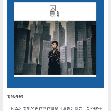
专辑介绍：
《囚鸟》专辑的创作制作班底可谓阵容坚强。黄舒骏任