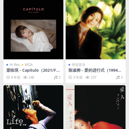
Hi-Res
MQA
华语音乐
梁咏琪 - Capítulo（2021/FL
陈淑桦 - 爱的进行式（1994/F
AC/EP分轨/240M） (MQA/2
LAC/分轨/306M）
4 年前
240
3
3 年前
237
3
4bit/48kHz)