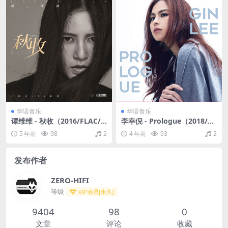
华语音乐
华语音乐
谭维维 - 秋收（2016/FLAC/E
李幸倪 - Prologue（2018/FL
P分轨/69.3M）
AC/分轨/456M）
5 年前
98
2
4 年前
93
2
发布作者
ZERO-HIFI
等级
VIP会员[永久]
9404
98
0
文章
评论
收藏