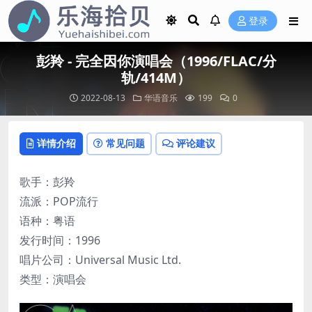
登录
彭羚 - 完全因你演唱会（1996/FLAC/分
轨/414M）
2022-08-13
华语音乐
199
0
详情介绍
常见问题
评论建议
歌手：彭羚
流派：POP流行
语种：粤语
发行时间：1996
唱片公司：Universal Music Ltd.
类型：演唱会