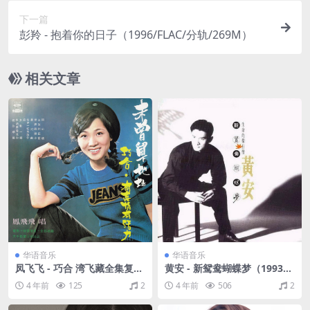
下一篇
彭羚 - 抱着你的日子（1996/FLAC/分轨/269M）
相关文章
华语音乐
华语音乐
凤飞飞 - 巧合 湾飞藏全集复刻
黄安 - 新鸳鸯蝴蝶梦（1993/F
版 1975 [WAV+CUE/整轨/34
LAC/分轨/245M）
4 年前
125
2
4 年前
506
2
0M]