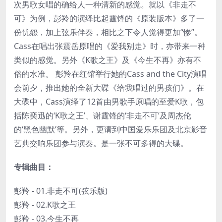
次男歌女唱的确给人一种清新的感觉。就以《非走不
可》为例，彭羚的演绎比起霆锋的《原装版本》多了一
份忧怨，加上弦乐伴奏，相比之下令人觉得更加“惨”。
Cass在唱出张震岳原唱的《爱我别走》时，亦带来一种
类似的感觉。另外《K歌之王》及《今生不再》亦有不
俗的水准。 彭羚在红馆举行她的Cass and the City演唱
会前夕，推出她的全新大碟《给我唱过的男孩们》。在
大碟中，Cass演绎了12首由男歌手原唱的至爱K歌，包
括陈奕迅的‘K歌之王’、谢霆锋的‘非走不可’及周杰伦
的‘黑色幽默’等。另外，更请到中国爱乐乐团及北京影音
艺典交响乐团参与演奏。是一张不可多得的大碟。
专辑曲目：
彭羚 - 01.非走不可(弦乐版)
彭羚 - 02.K歌之王
彭羚 - 03.今生不再