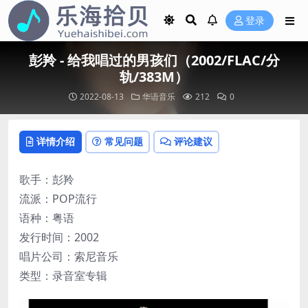
登录
彭羚 - 给我唱过的男孩们（2002/FLAC/分
轨/383M）
2022-08-13
华语音乐
212
0
详情介绍
常见问题
评论建议
歌手：彭羚
流派：POP流行
语种：粤语
发行时间：2002
唱片公司：索尼音乐
类型：录音室专辑