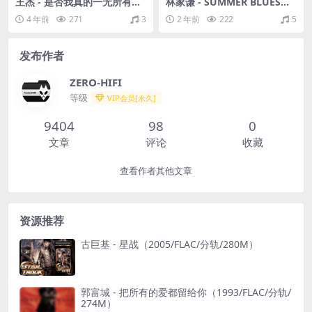
王杰 - 是否我真的一无所有
林家谦 - SUMMER BLUES（2
（1989/FLAC/分轨/277M）
023/FLAC/分轨/1.18G）
4 年前
271
3
2 年前
222
5
发布作者
ZERO-HIFI
等级
VIP会员[永久]
9404
98
0
文章
评论
收藏
查看作者其他文章
资源推荐
古巨基 - 星战（2005/FLAC/分轨/280M）
郭富城 - 把所有的爱都留给你（1993/FLAC/分轨/
274M）