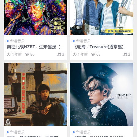
华语音乐
华语音乐
南征北战NZBZ - 生来倔强（2
飞轮海 - Treasure(通常盤)（2
017/FLAC/分轨/318M）
008/FLAC/EP分轨/133M）
4 年前
80
3
1 年前
68
2
华语音乐
华语音乐