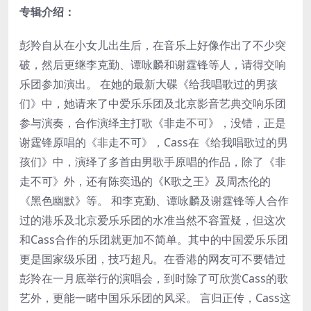
专辑介绍：
彭羚自从在小女儿出生后，在音乐上好像作出了不少突
破，然后更继李克勤、谭咏麟和谢霆锋等人，请得交响
乐团参加演出。 在她的最新大碟《给我唱歌过的男孩
们》中，她请来了中爱乐乐团及北京影音艺典交响乐团
参与演奏，合作演绎主打歌《非走不可》，没错，正是
谢霆锋原唱的《非走不可》，Cass在《给我唱歌过的男
孩们》中，演绎了多首由男歌手原唱的作品，除了《非
走不可》外，还有陈奕迅的《K歌之王》及周杰伦的
《黑色幽默》等。 和李克勤、谭咏麟及谢霆锋等人合作
过的港乐及北京爱乐乐团的水准当然不容置疑，但这次
和Cass合作的乐团就更加不简单。其中的中国爱乐乐团
更是国家级乐团，技巧超凡。在香港的网友可不要错过
彭羚在一月底举行的演唱会，到时除了可欣赏Cass的歌
艺外，更能一睹中国乐乐团的风采。 言归正传，Cass这