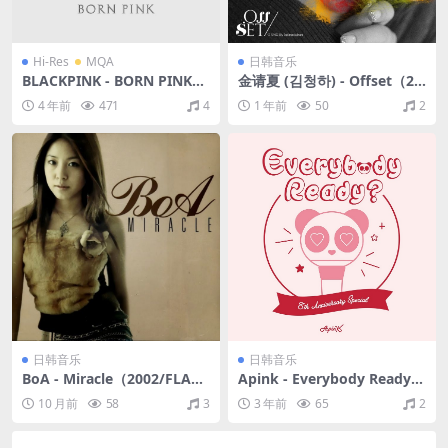
Hi-Res
MQA
日韩音乐
BLACKPINK - BORN PINK
金请夏 (김청하) - Offset（20
（2022/FLAC/分轨/309M）
18/FLAC/EP分轨/117M）
4 年前
471
4
1 年前
50
2
(MQA/24bit/48kHz)
日韩音乐
日韩音乐
BoA - Miracle（2002/FLAC/
Apink - Everybody Ready?
分轨/364M）
（2019/FLAC/EP分轨/50.6
10 月前
58
3
3 年前
65
2
M）