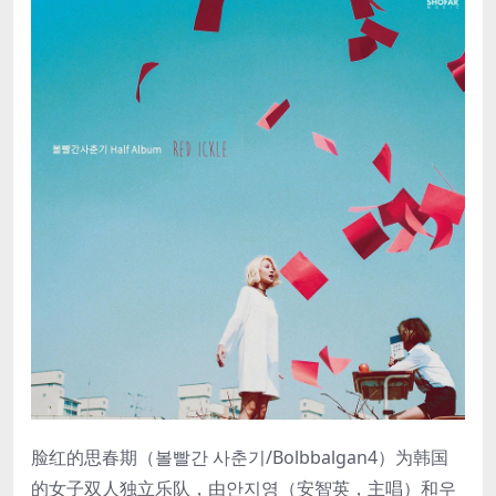
脸红的思春期（볼빨간 사춘기/Bolbbalgan4）为韩国
的女子双人独立乐队，由안지영（安智英，主唱）和우