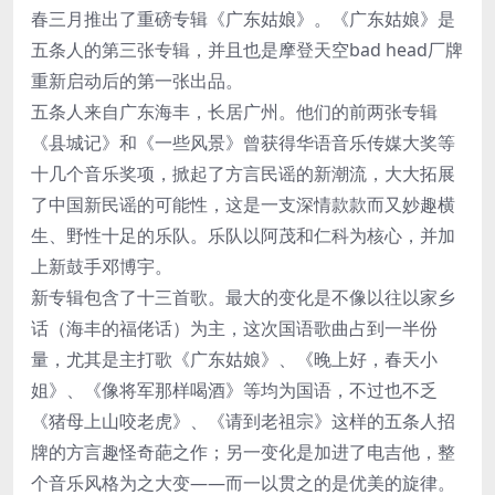
春三月推出了重磅专辑《广东姑娘》。《广东姑娘》是
五条人的第三张专辑，并且也是摩登天空bad head厂牌
重新启动后的第一张出品。
五条人来自广东海丰，长居广州。他们的前两张专辑
《县城记》和《一些风景》曾获得华语音乐传媒大奖等
十几个音乐奖项，掀起了方言民谣的新潮流，大大拓展
了中国新民谣的可能性，这是一支深情款款而又妙趣横
生、野性十足的乐队。乐队以阿茂和仁科为核心，并加
上新鼓手邓博宇。
新专辑包含了十三首歌。最大的变化是不像以往以家乡
话（海丰的福佬话）为主，这次国语歌曲占到一半份
量，尤其是主打歌《广东姑娘》、《晚上好，春天小
姐》、《像将军那样喝酒》等均为国语，不过也不乏
《猪母上山咬老虎》、《请到老祖宗》这样的五条人招
牌的方言趣怪奇葩之作；另一变化是加进了电吉他，整
个音乐风格为之大变——而一以贯之的是优美的旋律。