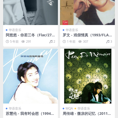
华语音乐
华语音乐
阿悠悠 - 你若三冬（Flac/27.9
罗文 - 戏假情真（1993/FLA
M）
C/分轨/341M）
5 年前
291
2
1 年前
307
3
华语音乐
MQA
华语音乐
苏慧伦 - 我有时会想（1994/F
周传雄 - 微凉的记忆（2011/F
LAC/分轨/271M）
LAC/分轨/258M）(MQA/16b