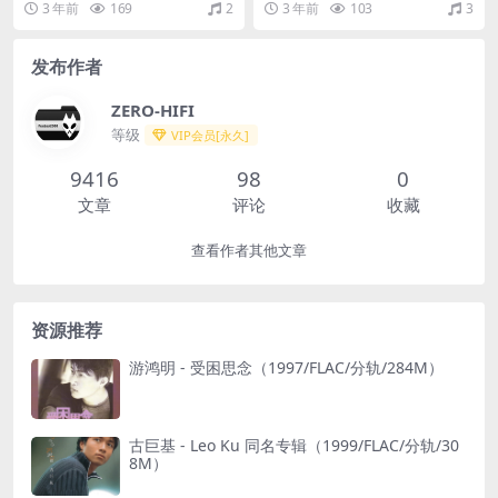
3 年前
169
2
3 年前
103
3
it/44.1kHz)
发布作者
ZERO-HIFI
等级
VIP会员[永久]
9416
98
0
文章
评论
收藏
查看作者其他文章
资源推荐
游鸿明 - 受困思念（1997/FLAC/分轨/284M）
古巨基 - Leo Ku 同名专辑（1999/FLAC/分轨/30
8M）