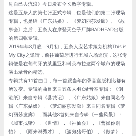
见自己去流浪》今日发布全长数字专辑。
这是五条人的第七张正式专辑，也是他们的第二张现场
专辑，也是继《广东姑娘》、《梦幻丽莎发廊》、《故
事会》之后，五条人在摩登天空子厂牌BADHEAD出版
的第四张专辑。
2019年年8月底—9月初，五条人应艺术策划机构This is
My City之邀请，前往葡萄牙进行五城六场巡演，这张专
辑便是在葡萄牙的莱里亚和科英布拉这两个城市的现场
演出录音的精选。
专辑共有11首曲目，每一首跟当年的录音室版相比都有
所改变。专辑的曲目来自五条人4张录音室专辑：《倒
港纸》来自专辑《县城记》，《广东姑娘》来自同名专
辑《广东姑娘》，《梦幻丽莎发廊》来自同名专辑《梦
幻丽莎发廊》，而其他8首则来自专辑《一些风景》：
《城市找猪》，《世情》，《神仙会》，《曹操你别
怕》，《雨来淋秀才》，《酒鬼猪哥伯》，《做梦》，