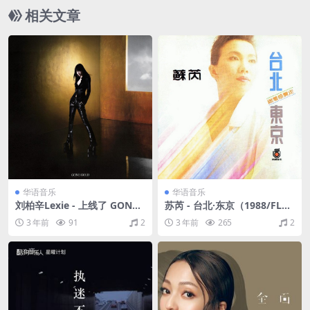
相关文章
华语音乐
华语音乐
刘柏辛Lexie - 上线了 GONE
苏芮 - 台北·东京（1988/FLA
GOLD（2021/FLAC/分轨/16
C/分轨/262M）
3 年前
91
2
3 年前
265
2
1M）