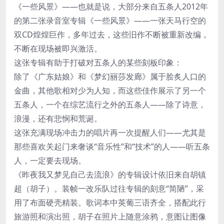
《一些风景》——也就是说，大部分来自五条人2012年
的第二张录音室专辑《一些风景》——一张天马行空的
双CD煌煌巨作，多年过去，这些旧作不断被重新改编，
不断在现场被即兴激活。
这张专辑有助于打破对五条人的某些刻板印象：
除了《广东姑娘》和《梦幻丽莎发廊》属于脍炙人口的
金曲，其他歌相对少为人知，而这些佳作展示了另一个
五条人，一个在综艺流行之外的五条人——除了诗意，
浪漫，还有悲悯和荒诞。
这张充满现场冲击力的唱片再一次提醒人们——尤其是
那些喜欢关起门来奢谈“音乐性”和“技术”的人——听五条
人，一定要去现场。
《昨夜我又梦见自己去流浪》的专辑设计依旧来自胡镇
超（胡子）。装帧一改乐队过往专辑的刻意“简陋”，采
用了布面硬壳精装。歌词本中英葡三语齐全，搭配此行
旅游照和演出照，胡子在照片上随意涂鸦，意图让图像