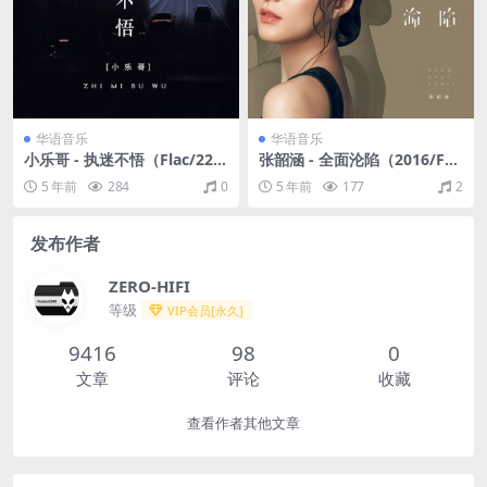
华语音乐
华语音乐
小乐哥 - 执迷不悟（Flac/22.6
张韶涵 - 全面沦陷（2016/FL
M）
AC/分轨/287M）
5 年前
284
0
5 年前
177
2
发布作者
ZERO-HIFI
等级
VIP会员[永久]
9416
98
0
文章
评论
收藏
查看作者其他文章