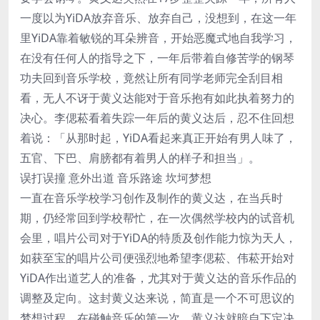
一度以为YiDA放弃音乐、放弃自己，没想到，在这一年
里YiDA靠着敏锐的耳朵辨音，开始恶魔式地自我学习，
在没有任何人的指导之下，一年后带着自修苦学的钢琴
功夫回到音乐学校，竟然让所有同学老师完全刮目相
看，无人不讶于黄义达能对于音乐抱有如此执着努力的
决心。李偲菘看着失踪一年后的黄义达后，忍不住回想
着说：「从那时起，YiDA看起来真正开始有男人味了，
五官、下巴、肩膀都有着男人的样子和担当」。
误打误撞 意外出道 音乐路途 坎坷梦想
一直在音乐学校学习创作及制作的黄义达，在当兵时
期，仍经常回到学校帮忙，在一次偶然学校内的试音机
会里，唱片公司对于YiDA的特质及创作能力惊为天人，
如获至宝的唱片公司便强烈地希望李偲菘、伟菘开始对
YiDA作出道艺人的准备，尤其对于黄义达的音乐作品的
调整及定向。这封黄义达来说，简直是一个不可思议的
梦想过程，在碰触音乐的第一次，黄义达就暗自下定决