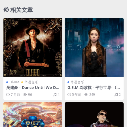
相关文章
Hi-Res
华语音乐
华语音乐
吴建豪 - Dance Until We Die
G.E.M.邓紫棋 - 平行世界-《刺
（2025/FLAC/分轨/388M）
杀小说家》电影主题曲（Flac/
7 月前
96
4
5 年前
249
2
(24bit/48kHz)
24.1M）