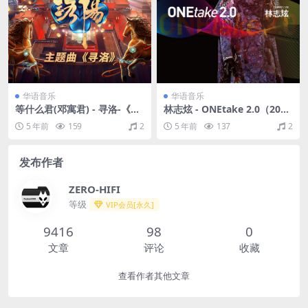
华语音乐
华语音乐
等什么君(邓寓君) - 寻洛-《登
林志炫 - ONEtake 2.0（202
场了！洛阳》主题曲（Flac/2
0/FLAC/分轨/340M）
5 年前
159
2
5 年前
137
2
8.5M）
发布作者
ZERO-HIFI
等级
VIP会员[永久]
9416
98
0
文章
评论
收藏
查看作者其他文章