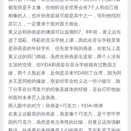
都觉得是不太像，但他听说全世界会有7个人和自己很
相像的人，也许孙燕姿就可能是其中之一，等到他找到
其它人，一定要来个面对面大相会。
黄义达和孙燕姿的渊源可以追溯到7、8年前，黄义达先
进了偲菘、伟菘的音乐学校上课，因此在音乐学校里算
是孙燕姿的年轻学长，但先发专辑的燕姿，在歌坛上是
黄义达的同门师姐。虽然在孙燕姿出道前，两个人没有
太深的交情，但YiDA和燕姿在音乐学校就有过数面之
缘，两个人熟起来，反倒是后来YiDA到了台湾，因为同
乡又是同校的缘故，燕姿经常会给义达一些小秘方，除
了分享在台湾发片的经验及媒体的经验，还会叮咛他如
何面对未来艺人这条路。
两人眼中的对方：孙燕姿=巧克力；YiDA=简单
在黄义达眼里的孙燕姿，燕姿像个巧克力，是个苦中带
甜的巧克力，虽然是有点奇怪的比喻，但黄义达加强解
释说，外表看起来很像哥儿们的燕姿，其实私底下的内