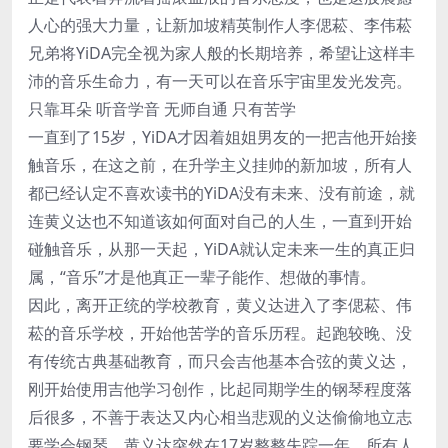
人心的强大力量，让新加坡精英制作人李偲菘、李伟菘
兄弟将YiDA完全视为家人般的长期培养，希望让这样丰
沛的音乐生命力，有一天可以在音乐宇宙里发光发亮。
只靠耳朵 听音学音 无师自通 只有苦学
一直到了15岁，YiDA才因着姐姐男友的一把吉他开始接
触音乐，在这之前，在升学主义挂帅的新加坡，所有人
都已经认定不喜欢读书的YiDA没有未来、没有前途，就
连黄义达也不知道该如何面对自己的人生，一直到开始
碰触音乐，从那一天起，YiDA就认定未来一生的真正归
属，“音乐”才是他真正一辈子能作、想做的事情。
因此，离开正统的学校教育，黄义达进入了李偲菘、伟
菘的音乐学校，开始他苦学的音乐历程。起跑较晚、没
有传统古典基础教育，而只会吉他基本合弦的黄义达，
刚开始使用吉他学习创作，比起同期学生的钢琴程度落
后很多，不善于表达又内心相当悲观的义达偷偷地立志
要学会钢琴。黄义达突然在17岁整整失踪一年，所有人