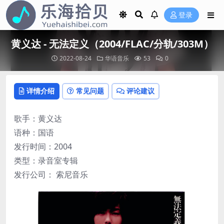
登录
黄义达 - 无法定义（2004/FLAC/分轨/303M）
2022-08-24
华语音乐
53
0
详情介绍
常见问题
评论建议
歌手：黄义达
语种：国语
发行时间：2004
类型：录音室专辑
发行公司： 索尼音乐