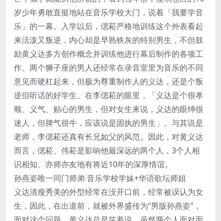
岁少年勇敢直挺地站在音乐学校大门，说着「我要学音
乐」的一幕。入学以后，偲菘严格地训练这个外表看起
来活泼又叛逆，内心却是早熟铁灰的特别男生，不但鼓
励黄义达多方创作概念并训练他进行幕后制作的各项工
作。两个狮子座的男人还经常在录音室里为音乐的不同
意见而硬杠起来，但极为尊重制作人的义达，还是个叛
逆但听话的好学生。在李偲菘的眼里，「义达是个很孝
顺、义气、贴心的男生，但对女生来说，义达的眼绅很
迷人，但脾气很牛，应该说是固执的男生」。与其说是
老师，李偲菘还真有长兄如父的风范。因此，对黄义达
而言，偲菘、伟菘是影响他最深远的两个人，3个人相
识相知、亦师亦友地有将近10年的深厚情谊。
孙燕姿唯一同门师弟 音乐学校学妹+华语歌坛师姐
义达清瘦秀美的外型经常在没开口前，经常被误认为女
生，因此，在出道前，就被外界盛传为“男版孙燕姿”，
面对这个问题，黄义达总是笑着说，虽然两个人面对面