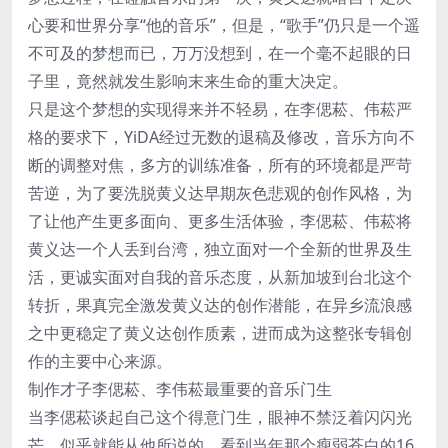
心要和世界分享“他的音乐”，但是，“歌手”仍只是一个遥
不可及的梦想而已，万万没想到，在一个毫不起眼的日
子里，竟然就发生影响末来生命的重大决定。
只是这个梦想的实现得来并不轻易，在李偲菘、伟菘严
格的要求下，YiDA经过无数的退稿及修改，音乐方向不
断的调整对焦，多方的训练准备，所有的环境都是严苛
苦逆，为了要洗脱黄义达早期灰色悲观的创作风格，为
了让他产生更多面向、更多生活体验，李偲菘、伟菘将
黄义达一个人丢到台湾，独立面对一个全新的世界及生
活，更诚实面对自我的音乐态度，从新加坡到台北这个
转折，果真完全激发黄义达的创作潜能，在异乡流浪感
之中更稳定了黄义达创作质素，进而成为这整张专辑创
作的主要中心来源。
制作才子李偲菘、李伟菘最重要的音乐门生
当李偲菘谈起自己这个得意门生，眼神不禁泛着闪闪光
芒，似乎就能从他所说的，看到当年那个瘦弱苍白的16