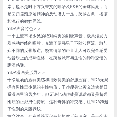
素，也不是时下方兴未艾的嘻哈及R&B的全球风潮，而
是回归摇滚原始精神的反动潜力十足，跨越古典、摇滚
和流行的微妙界线。
YiDA声音特色＞＞
一个主流市场少见的绝对纯男的刚硬声音，极具爆发力
及感动声线的唱腔，充满了倔强男子不随波逐流、敢与
众不同的反骨叛逆。饶富情绪的声音让人可以完全感受
他音乐上的成熟性格，在跨越城市与生命的种种交错的
飘浪感受。
YiDA漫画美形男＞＞
干净瘦顷的虚弱美感和细致优美的舒服五官，YiDA无疑
拥有男性里少见的中性特质，干净瘦美让黄义达像是日
系漫画里追风少年，但无论他动作或是说话都又是超强
刚烈的正派男性特质，这种奇异的冲突感，让YiDA跨越
了性别的呆版界线。
黄义达身上存在着绝无仅有的极度反差冲突，是一个市