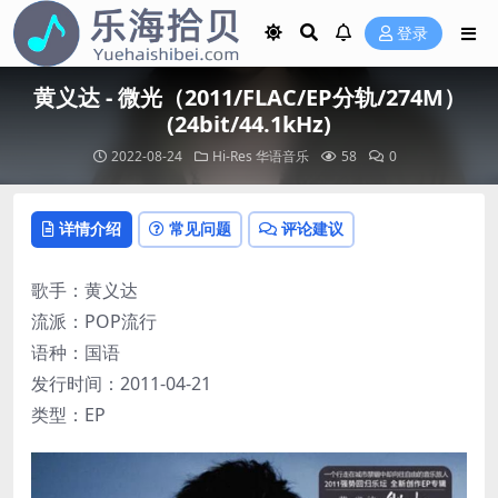
登录
黄义达 - 微光（2011/FLAC/EP分轨/274M）
(24bit/44.1kHz)
2022-08-24
Hi-Res
华语音乐
58
0
详情介绍
常见问题
评论建议
歌手：黄义达
流派：POP流行
语种：国语
发行时间：2011-04-21
类型：EP