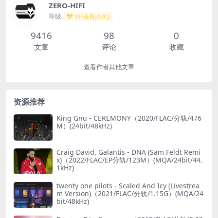
ZERO-HIFI
等级
VIP会员[永久]
9416
98
0
文章
评论
收藏
查看作者其他文章
资源推荐
King Gnu - CEREMONY（2020/FLAC/分轨/476
M）(24bit/48kHz)
Craig David, Galantis - DNA (Sam Feldt Remi
x)（2022/FLAC/EP分轨/123M）(MQA/24bit/44.
1kHz)
twenty one pilots - Scaled And Icy (Livestrea
m Version)（2021/FLAC/分轨/1.15G）(MQA/24
bit/48kHz)