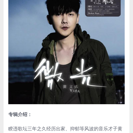
专辑介绍：
睽违歌坛三年之久经历出家、抑郁等风波的音乐才子黄