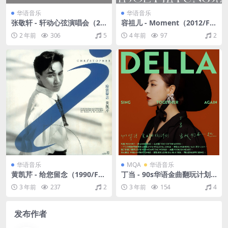
华语音乐
华语音乐
张敬轩 - 轩动心弦演唱会（20
容祖儿 - Moment（2012/FL
10/FLAC/分轨/754M）
AC/分轨/275M）
2 年前
306
5
4 年前
97
2
华语音乐
MQA
华语音乐
黄凯芹 - 给您留念（1990/FL
丁当 - 90s华语金曲翻玩计划-
AC/分轨/319M）
当我们再一起（2021/FLAC/
3 年前
237
2
3 年前
154
4
分轨/483M）(24bit/48kHz)
发布作者