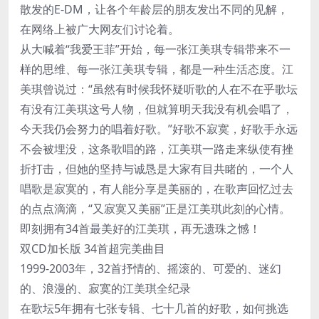
散发的E-DM，让各个年龄层的朋友发出不同的见解，
在网络上被广大网友们讨论着。
从大喊着“我爱王菲”开始，每一张江美琪专辑带来不一
样的思维、每一张江美琪专辑，都是一种生活态度。江
美琪曾说过：“虽然有时候我怀疑听歌的人在不在乎歌坛
有没有江美琪这号人物，但就算明天我没有机会唱了，
今天我仍会努力的唱着好歌。”好歌不寂寞，好歌手永远
不会被埋没，这条歌唱的路，江美琪一路走来纵使有挫
折打击，但她的坚持与诚恳是大家有目共睹的，一个人
唱歌是寂寞的，有人能分享是美丽的，在歌声回忆过去
的点点滴滴，“又寂寞又美丽”正是江美琪此刻的心情。
即刻拥有34首最美好的江美琪，再无遗珠之憾！
双CD加长版 34首超完美曲目
1999-2003年，32首抒情的、摇滚的、可爱的、迷幻
的、浪漫的、寂寞的江美琪全纪录
在歌坛5年拥有七张专辑、七十几首的好歌，如何挑选