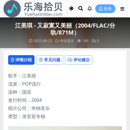
登录
江美琪 - 又寂寞又美丽（2004/FLAC/分
轨/871M）
2022-08-25
华语音乐
186
0
详情介绍
常见问题
评论建议
歌手：江美琪
流派：POP流行
语种：国语
发行时间：2004
唱片公司：华纳音乐
类型：录音室专辑