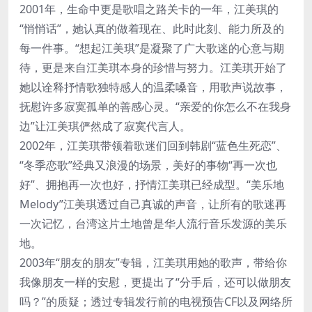
2001年，生命中更是歌唱之路关卡的一年，江美琪的
“悄悄话”，她认真的做着现在、此时此刻、能力所及的
每一件事。“想起江美琪”是凝聚了广大歌迷的心意与期
待，更是来自江美琪本身的珍惜与努力。江美琪开始了
她以诠释抒情歌独特感人的温柔嗓音，用歌声说故事，
抚慰许多寂寞孤单的善感心灵。“亲爱的你怎么不在我身
边”让江美琪俨然成了寂寞代言人。
2002年，江美琪带领着歌迷们回到韩剧“蓝色生死恋”、
“冬季恋歌”经典又浪漫的场景，美好的事物“再一次也
好”、拥抱再一次也好，抒情江美琪已经成型。“美乐地
Melody”江美琪透过自己真诚的声音，让所有的歌迷再
一次记忆，台湾这片土地曾是华人流行音乐发源的美乐
地。
2003年“朋友的朋友”专辑，江美琪用她的歌声，带给你
我像朋友一样的安慰，更提出了“分手后，还可以做朋友
吗？”的质疑；透过专辑发行前的电视预告CF以及网络所