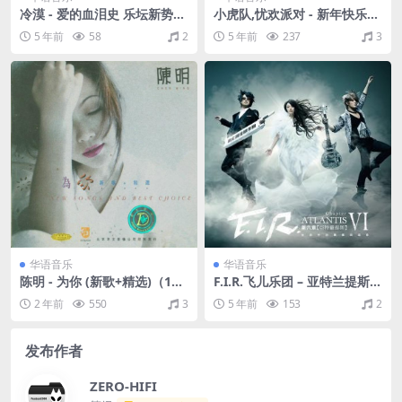
冷漠 - 爱的血泪史 乐坛新势力
小虎队,忧欢派对 - 新年快乐
完美对唱 2012 （WAV+CUE/
（1989/FLAC/分轨/247M）
5 年前
58
2
5 年前
237
3
整轨/712M）
华语音乐
华语音乐
陈明 - 为你 (新歌+精选)（199
F.I.R.飞儿乐团 – 亚特兰提斯
7/FLAC/分轨/353M）
（2011/FLAC/分轨/292M）
2 年前
550
3
5 年前
153
2
发布作者
ZERO-HIFI