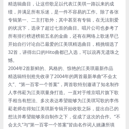
精选辑曲目，让这些歌足以代表江美琪一路以来的成
绩，并满足所有乐迷，是一件不容易的工作。除了各张
专辑第一、二主打歌外；其中甚至有专辑，在无法割爱
的状况下，选录了超过七首的曲目。唱片公司也参考了
所有排行榜进榜前五名的金曲，还有在网络上歌迷早已
开始自行讨论自己最爱的江美琪精选曲目，精挑细选了
32首，讲得出口的Hito曲都已入选，可以说再无遗珠之
憾。
2004年2首新鲜的、风格的、惊艳的江美琪最新作品
精选辑特别抢先收录了2004年的两首最新单曲“不会太
久”、“第一百零一个答案”，两首歌特别邀请了知名制作
人李伟菘为江美琪量身打造。一直对于维京唱片旗下歌
手相当有想法、多次表达希望能够为江美琪写歌的李伟
菘老师在得知江美琪新专辑开始收歌之际，提出自己的
想法并希望能够亲自制作之下，促成了这次的合作。“不
会太久”与“第一百零一个答案”皆由名作词人姚谦所填