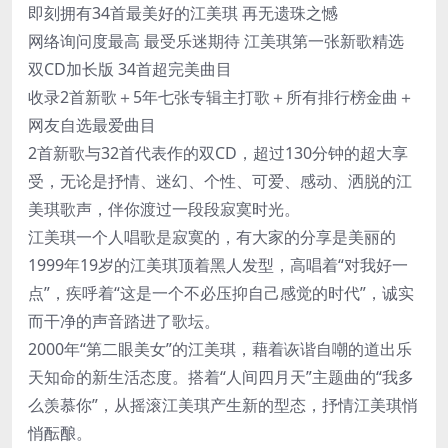
即刻拥有34首最美好的江美琪 再无遗珠之憾
网络询问度最高 最受乐迷期待 江美琪第一张新歌精选
双CD加长版 34首超完美曲目
收录2首新歌＋5年七张专辑主打歌＋所有排行榜金曲＋
网友自选最爱曲目
2首新歌与32首代表作的双CD，超过130分钟的超大享
受，无论是抒情、迷幻、个性、可爱、感动、洒脱的江
美琪歌声，伴你渡过一段段寂寞时光。
江美琪一个人唱歌是寂寞的，有大家的分享是美丽的
1999年19岁的江美琪顶着黑人发型，高唱着“对我好一
点”，疾呼着“这是一个不必压抑自己感觉的时代”，诚实
而干净的声音踏进了歌坛。
2000年“第二眼美女”的江美琪，藉着诙谐自嘲的道出乐
天知命的新生活态度。搭着“人间四月天”主题曲的“我多
么羡慕你”，从摇滚江美琪产生新的型态，抒情江美琪悄
悄酝酿。