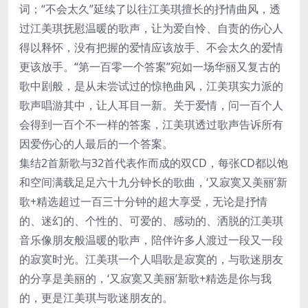
词；“不会太久”延续了以往江美琪擅长的抒情曲风，透
过江美琪抚慰温暖的歌声，让为爱自怜、自责的伤心人
得以释怀，没有把握的爱情应该放手、不会太久的爱情
更该放手。“第一百零一个答案”宛如一场华丽又复古的
歌中剧般，是从未尝试过的惊艳曲风，江美琪实力派的
歌声唱游其中，让人耳目一新。关于爱情，问一百个人
会得到一百个不一样的答案，江美琪透过歌声告诉所有
因爱伤心的人最后的一个答案。
集结2首新歌与32首代表作而成的双CD，每张CD都以饱
和空间满载足足六十九分钟长的歌曲，‘又寂寞又美丽’新
歌+精选超过一百三十分钟的超大享受，无论是抒情
的、迷幻的、个性的、可爱的、感动的、洒脱的江美琪
音乐像朋友般温暖的歌声，陪伴许多人渡过一段又一段
的寂寞时光。江美琪一个人唱歌是寂寞的，与歌迷朋友
的分享是美丽的，‘又寂寞又美丽’新歌+精选是你与我
的，更是江美琪与歌迷朋友的。