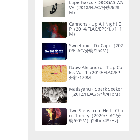
Lupe Fiasco - DROGAS WA
VE（2018/FLAC/分轨/628
M）
Cannons - Up All Night E
P（2014/FLAC/EP分轨/111
M）
Sweetbox – Da Capo（202
0/FLAC/分轨/254M）
Rauw Alejandro - Trap Ca
ke, Vol. 1（2019/FLAC/EP
分轨/179M）
Matisyahu - Spark Seeker
（2012/FLAC/分轨/416M）
Two Steps from Hell - Cha
os Theory（2020/FLAC/分
轨/605M）(24bit/48kHz)