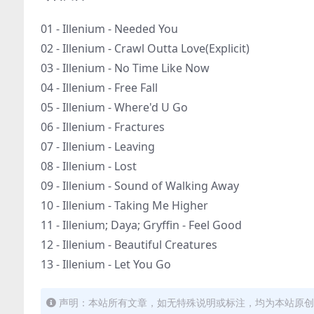
01 - Illenium - Needed You
02 - Illenium - Crawl Outta Love(Explicit)
03 - Illenium - No Time Like Now
04 - Illenium - Free Fall
05 - Illenium - Where'd U Go
06 - Illenium - Fractures
07 - Illenium - Leaving
08 - Illenium - Lost
09 - Illenium - Sound of Walking Away
10 - Illenium - Taking Me Higher
11 - Illenium; Daya; Gryffin - Feel Good
12 - Illenium - Beautiful Creatures
13 - Illenium - Let You Go
声明：本站所有文章，如无特殊说明或标注，均为本站原创