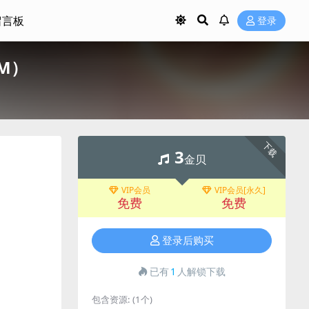
留言板
登录
7M）
下载
3
金贝
VIP会员
VIP会员[永久]
免费
免费
登录后购买
已有
1
人解锁下载
包含资源:
(1个)