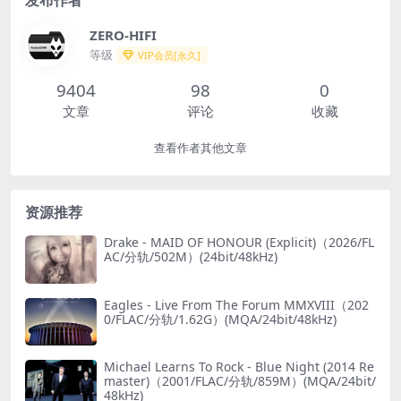
发布作者
ZERO-HIFI
等级
VIP会员[永久]
9404
98
0
文章
评论
收藏
查看作者其他文章
资源推荐
Drake - MAID OF HONOUR (Explicit)（2026/FL
AC/分轨/502M）(24bit/48kHz)
Eagles - Live From The Forum MMXVIII（202
0/FLAC/分轨/1.62G）(MQA/24bit/48kHz)
Michael Learns To Rock - Blue Night (2014 Re
master)（2001/FLAC/分轨/859M）(MQA/24bit/
48kHz)