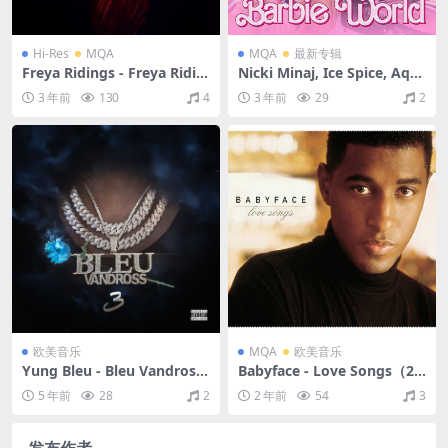
Hi-Res
MQA
MQA
最新专辑
Freya Ridings - Freya Ridin
Nicki Minaj, Ice Spice, Aqu
gs（2019/FLAC/EP分轨/465
a - Barbie World (with Aqu
3 年前
130
4
3 年前
29
2
M）(MQA/24bit/44.1kHz)
a) [From Barbie The Albu
m] [Versions]（2023/FLAC/
EP分轨/97.6M）(MQA/16bi
t/44.1kHz)
欧美音乐
MQA
欧美音乐
Yung Bleu - Bleu Vandross
Babyface - Love Songs（20
3（2020/FLAC/分轨/311M）
01/FLAC/分轨/500M）(MQ
5 年前
28
2
2 年前
54
3
A/16bit/44.1kHz)