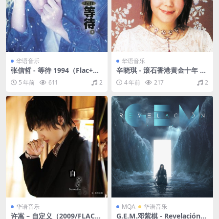
华语音乐
华语音乐
张信哲 - 等待 1994（Flac+CU
辛晓琪 - 滚石香港黄金十年 辛
E/整轨/266M）
晓琪精选 2003 [WAV/分轨/66
5 年前
611
2
4 年前
217
2
4M]
华语音乐
MQA
华语音乐
许嵩 – 自定义（2009/FLAC/
G.E.M.邓紫棋 - Revelación