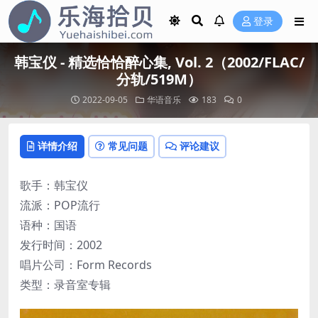
登录
韩宝仪 - 精选恰恰醉心集, Vol. 2（2002/FLAC/
分轨/519M）
2022-09-05
华语音乐
183
0
详情介绍
常见问题
评论建议
歌手：韩宝仪
流派：POP流行
语种：国语
发行时间：2002
唱片公司：Form Records
类型：录音室专辑