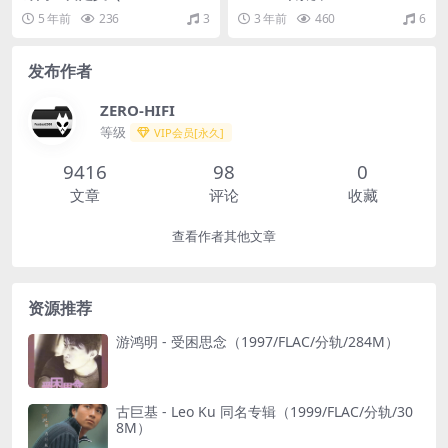
分轨/240M）
（2023/FLAC/分轨/666M）
5 年前
236
3
3 年前
460
6
(MQA/24bit/48kHz)
发布作者
ZERO-HIFI
等级
VIP会员[永久]
9416
98
0
文章
评论
收藏
查看作者其他文章
资源推荐
游鸿明 - 受困思念（1997/FLAC/分轨/284M）
古巨基 - Leo Ku 同名专辑（1999/FLAC/分轨/30
8M）