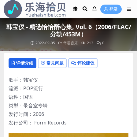
登录
韩宝仪 - 精选恰恰醉心集, Vol. 6（2006/FLAC/
分轨/453M）
2022-09-05
华语音乐
212
0
详情介绍
常见问题
评论建议
歌手：韩宝仪
流派：POP流行
语种：国语
类型：录音室专辑
发行时间：2006
发行公司： Form Records