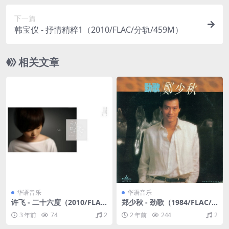
下一篇
韩宝仪 - 抒情精粹1（2010/FLAC/分轨/459M）
相关文章
华语音乐
华语音乐
许飞 - 二十六度（2010/FLA
郑少秋 - 劲歌（1984/FLAC/
C/EP分轨/249M）
分轨/242M）
3 年前
74
2
2 年前
244
2