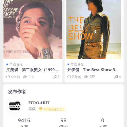
华语音乐
华语音乐
江美琪 - 第二眼美女（1999/F
郑伊健 - The Best Show 3
LAC/分轨/308M）
（2001/FLAC/分轨/788M）
4 年前
114
2
2 年前
152
4
发布作者
ZERO-HIFI
等级
VIP会员[永久]
9416
98
0
文章
评论
收藏