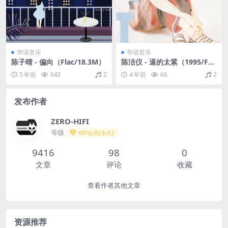
华语音乐
华语音乐
陈子晴 - 偏向（Flac/18.3M）
陈洁仪 - 逼的太紧（1995/FL
AC/分轨/258M）
5 年前
643
2
4 年前
66
2
发布作者
ZERO-HIFI
等级
VIP会员[永久]
9416
98
0
文章
评论
收藏
查看作者其他文章
资源推荐