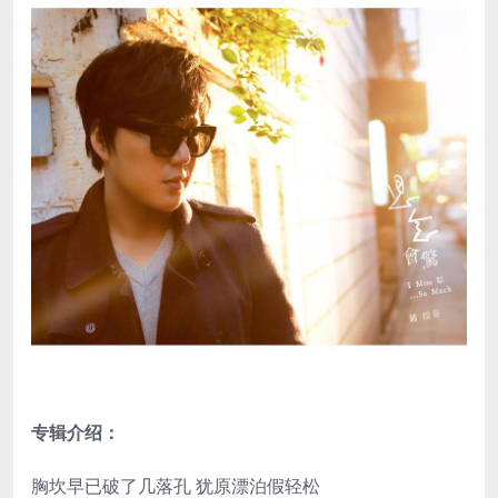
专辑介绍：
胸坎早已破了几落孔 犹原漂泊假轻松