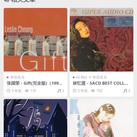
华语音乐
Hi-Res
华语音乐
张国荣 - Gift(完全版)（1999/
林忆莲 - SACD BEST COLLEC
FLAC/分轨/342M）
TION 精选33 华纳唱片 2002
3 年前
131
3
5 年前
703
3
（WAV+CUE/整轨/1.03G）(2
4bit/44.1kHz)