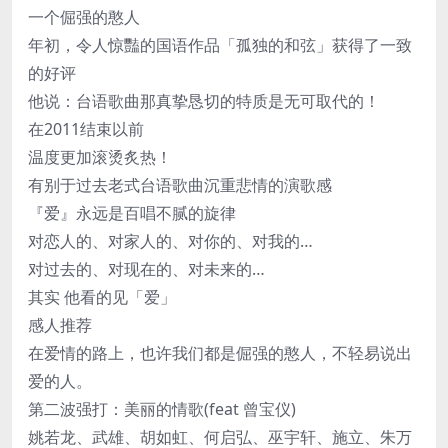
一个倔强的憨人
年初，令人惊豔的国语作品「孤独的和弦」获得了一致
的好评
他说：台语歌曲那真挚恳切的特质是无可取代的！
在2011结束以前
温度更加滚烫炙热！
有别于过去老式台语歌曲沉重悲情的演歌感
『爱』永远是百唱不腻的旋律
对恋人的、对家人的、对你的、对我的…
对过去的、对现在的、对未来的…
其实 他看的见「爱」
感人推荐
在爱情的路上，也许我们都是倔强的憨人，不轻易说出
爱的人。
第二波强打：美丽的情歌(feat 曾宝仪)
姚若龙、武雄、胡如虹、何启弘、巫宇轩、施立、朱万