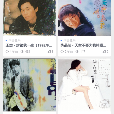
华语音乐
华语音乐
王杰 - 封锁我一生（1992/FL
陶晶莹 - 天空不要为我掉眼泪
AC/分轨/313M）
（1990/FLAC/分轨/240M）
4 年前
431
3
2 年前
117
2