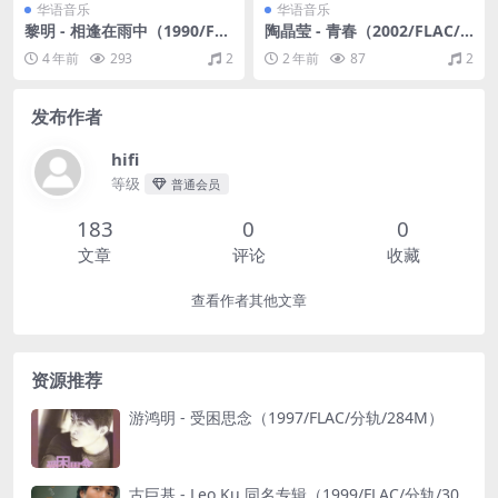
华语音乐
华语音乐
黎明 - 相逢在雨中（1990/FL
陶晶莹 - 青春（2002/FLAC/
AC/分轨/268M）
分轨/253M）
4 年前
293
2
2 年前
87
2
发布作者
hifi
等级
普通会员
183
0
0
文章
评论
收藏
查看作者其他文章
资源推荐
游鸿明 - 受困思念（1997/FLAC/分轨/284M）
古巨基 - Leo Ku 同名专辑（1999/FLAC/分轨/30