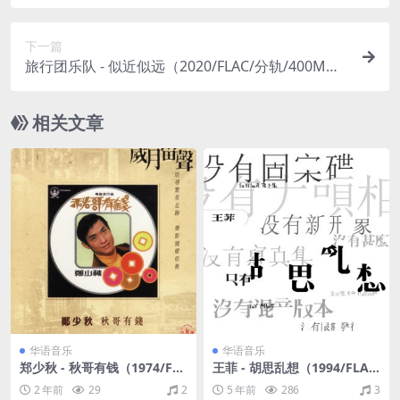
M）
下一篇
旅行团乐队 - 似近似远（2020/FLAC/分轨/400M）
(24bit/44.1kHz)
相关文章
华语音乐
华语音乐
郑少秋 - 秋哥有钱（1974/FL
王菲 - 胡思乱想（1994/FLA
AC/分轨/198M）
C/分轨/277M）
2 年前
29
2
5 年前
286
3