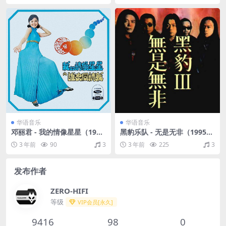
华语音乐
华语音乐
邓丽君 - 我的情像星星（197
黑豹乐队 - 无是无非（1995/F
1/FLAC/分轨/184M）
LAC/分轨/351M）
3 年前
90
3
3 年前
225
3
发布作者
ZERO-HIFI
等级
VIP会员[永久]
9416
98
0