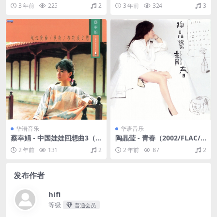
C/分轨/266M）
94/FLAC/分轨/329M）(MQ
3 年前
225
2
3 年前
324
3
A/16bit/44.1kHz)
华语音乐
华语音乐
蔡幸娟 - 中国娃娃回想曲3（1
陶晶莹 - 青春（2002/FLAC/
986/FLAC/分轨/263M）
分轨/253M）
2 年前
131
2
2 年前
87
2
发布作者
hifi
等级
普通会员