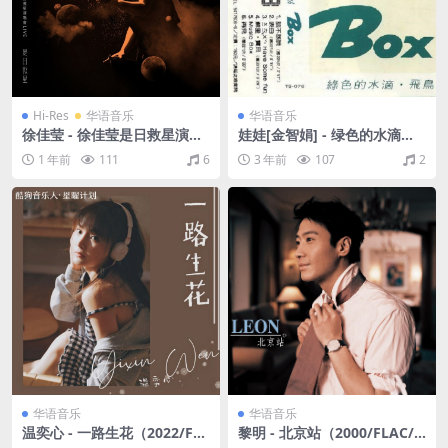
Hi-Res
华语音乐
华语音乐
徐佳莹 - 徐佳莹是日救星演唱
娃娃[金智娟] - 绿色的水滴（1
会Live（2019/FLAC/分轨/1.
985/FLAC/分轨/221M）
1 年前
111
6
3 年前
107
2
7G）(24bit/48kHz)
华语音乐
华语音乐
温奕心 - 一路生花（2022/FL
黎明 - 北京站（2000/FLAC/