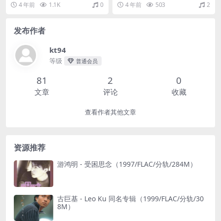
AC/Single单曲/27M）
分轨/369M）
4 年前
1.1K
0
4 年前
503
2
发布作者
kt94
等级
普通会员
81
2
0
文章
评论
收藏
查看作者其他文章
资源推荐
游鸿明 - 受困思念（1997/FLAC/分轨/284M）
古巨基 - Leo Ku 同名专辑（1999/FLAC/分轨/30
8M）