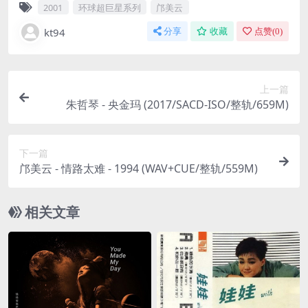
2001
环球超巨星系列
邝美云
kt94
分享
收藏
点赞(
0
)
上一篇
朱哲琴 - 央金玛 (2017/SACD-ISO/整轨/659M)
下一篇
邝美云 - 情路太难 - 1994 (WAV+CUE/整轨/559M)
相关文章