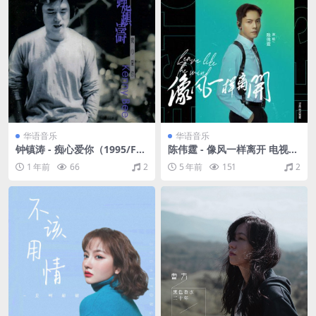
华语音乐
华语音乐
钟镇涛 - 痴心爱你（1995/FL
陈伟霆 - 像风一样离开 电视剧
AC/分轨/244M）
《风暴舞》主题曲（Flac/28.2
1 年前
66
2
5 年前
151
2
M）