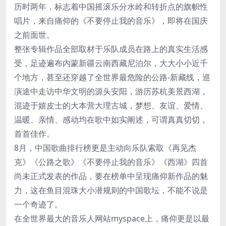
历时两年，标志着中国摇滚乐分水岭和转折点的旗帜性
唱片，来自痛仰的《不要停止我的音乐》，即将在国庆
之前面世。
整张专辑作品全部取材于乐队成员在路上的真实生活感
受，足迹遍布内蒙新疆云南西藏尼泊尔，大大小小近千
个地方，甚至还穿越了全世界最危险的公路-新藏线，巡
演途中走访中华文明的源头安阳，游历苏杭美景西湖，
混迹于嬉皮士的大本营大理古城，梦想、友谊、爱情、
温暖、亲情、感动均在歌中如实阐述，可谓真真切切，
首首佳作。
8月，中国歌曲排行榜更是主动向乐队索取《再见杰
克》《公路之歌》《不要停止我的音乐》《西湖》四首
尚未正式发表的作品，要在榜单中呈现痛仰新作品的魅
力，这在鱼目混珠大小潜规则的中国歌坛，不能不说是
一个奇迹了。
在全世界最大的音乐人网站myspace上，痛仰更是以最