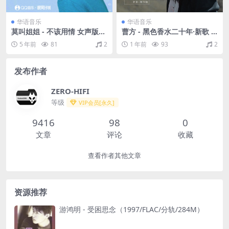
华语音乐
华语音乐
莫叫姐姐 - 不该用情 女声版
曹方 - 黑色香水二十年·新歌 +
（Flac/23.3M）
精选辑（2024/FLAC/分轨/27
5 年前
81
2
1 年前
93
2
4M）
发布作者
ZERO-HIFI
等级
VIP会员[永久]
9416
98
0
文章
评论
收藏
查看作者其他文章
资源推荐
游鸿明 - 受困思念（1997/FLAC/分轨/284M）