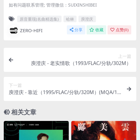
如有问题联系管理; 管理微信：SUIXINSHIBEI
原音重现(名曲精选集)
哈林
庾澄庆
ZERO-HIFI
分享
收藏
点赞(
0
)
上一篇
庾澄庆 - 老实情歌（1993/FLAC/分轨/302M）
下一篇
庾澄庆 - 靠近（1995/FLAC/分轨/320M）(MQA/16
bit/44.1kHz)
相关文章