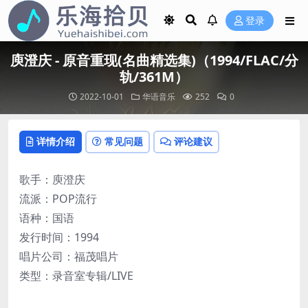
登录
庾澄庆 - 原音重现(名曲精选集)（1994/FLAC/分
轨/361M）
2022-10-01
华语音乐
252
0
详情介绍
常见问题
评论建议
歌手：庾澄庆
流派：POP流行
语种：国语
发行时间：1994
唱片公司：福茂唱片
类型：录音室专辑/LIVE