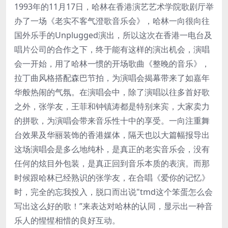
1993年的11月17日，哈林在香港演艺艺术学院歌剧厅举
办了一场《老实不客气澄歌音乐会》，哈林一向很向往
国外乐手的Unplugged演出，所以这次在香港一电台及
唱片公司的合作之下，终于能有这样的演出机会，演唱
会一开始，用了哈林一惯的开场歌曲《整晚的音乐》，
拉丁曲风格搭配森巴节拍，为演唱会揭幕带来了如嘉年
华般热闹的气氛。在演唱会中，除了演唱以往多首好歌
之外，张学友，王菲和钟镇涛都是特别来宾，大家卖力
的拼歌，为演唱会带来音乐性十中的享受。一向注重舞
台效果及华丽装饰的香港媒体，隔天也以大篇幅报导出
这场演唱会是多么地纯朴，是真正的老实音乐会，没有
任何的炫目外包装，是真正回到音乐本质的表演。而那
时候跟哈林已经熟识的张学友，在合唱《爱你的记忆》
时，完全的忘我投入，脱口而出说"tmd这个笨蛋怎么会
写出这么好的歌！”来表达对哈林的认同，显示出一种音
乐人的惺惺相惜的良好互动。