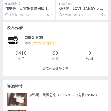
华语音乐
华语音乐
邝美云 - 人间有情 澳洲版 199
林忆莲 - LOVE, SANDY 大碟1
0 [WAV+CUE/整轨/444M]
8 滚石台湾版 1995（WAV+C
4 年前
207
2
5 年前
310
2
UE/整轨/509M）
发布作者
ZERO-HIFI
等级
VIP会员[永久]
9416
98
0
文章
评论
收藏
查看作者其他文章
资源推荐
游鸿明 - 受困思念（1997/FLAC/分轨/284M）