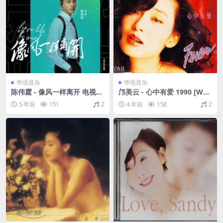
华语音乐
华语音乐
陈伟霆 - 像风一样离开 电视剧
邝美云 - 心中有爱 1990 [WAV
《风暴舞》主题曲（Flac/28.2
+CUE/整轨/441M]
5 年前
151
2
4 年前
158
2
M）