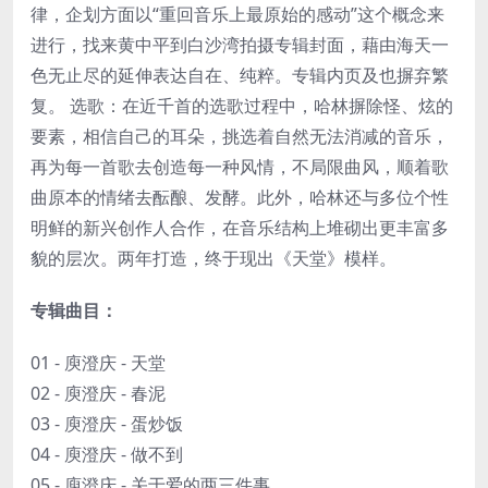
律，企划方面以“重回音乐上最原始的感动”这个概念来
进行，找来黄中平到白沙湾拍摄专辑封面，藉由海天一
色无止尽的延伸表达自在、纯粹。专辑内页及也摒弃繁
复。 选歌：在近千首的选歌过程中，哈林摒除怪、炫的
要素，相信自己的耳朵，挑选着自然无法消减的音乐，
再为每一首歌去创造每一种风情，不局限曲风，顺着歌
曲原本的情绪去酝酿、发酵。此外，哈林还与多位个性
明鲜的新兴创作人合作，在音乐结构上堆砌出更丰富多
貌的层次。两年打造，终于现出《天堂》模样。
专辑曲目：
01 - 庾澄庆 - 天堂
02 - 庾澄庆 - 春泥
03 - 庾澄庆 - 蛋炒饭
04 - 庾澄庆 - 做不到
05 - 庾澄庆 - 关于爱的两三件事