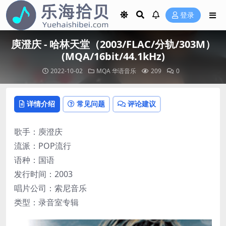
登录
庾澄庆 - 哈林天堂（2003/FLAC/分轨/303M）
(MQA/16bit/44.1kHz)
2022-10-02
MQA
华语音乐
209
0
详情介绍
常见问题
评论建议
歌手：庾澄庆
流派：POP流行
语种：国语
发行时间：2003
唱片公司：索尼音乐
类型：录音室专辑