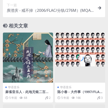
下一篇
庾澄庆 - 戒不掉（2006/FLAC/分轨/276M）(MQA/
16bit/44.1kHz)
相关文章
华语音乐
华语音乐
麻雀音乐人 - 此地无银二百两
陈小春 - 大件事（1997/FLA
（Flac/21.6M）
C/分轨/223M）
5 年前
68
2
5 年前
166
3