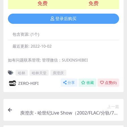
免费
免费
登录后购买
包含资源:
(1个)
最近更新:
2022-10-02
如有问题联系管理; 管理微信：SUIXINSHIBEI
哈林
哈林天堂
庾澄庆
ZERO-HIFI
分享
收藏
点赞(
0
)
上一篇
庾澄庆 - 哈世纪Live Show（2002/FLAC/分轨/726
M）(MQA/16bit/44.1kHz)