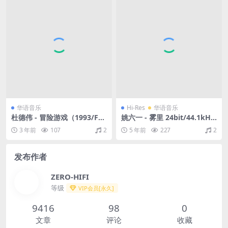
华语音乐
Hi-Res
华语音乐
杜德伟 - 冒险游戏（1993/FL
姚六一 - 雾里 24bit/44.1kHz
AC/分轨/355M）
（Hi-Res/Flac/49M）
3 年前
107
2
5 年前
227
2
发布作者
ZERO-HIFI
等级
VIP会员[永久]
9416
98
0
文章
评论
收藏