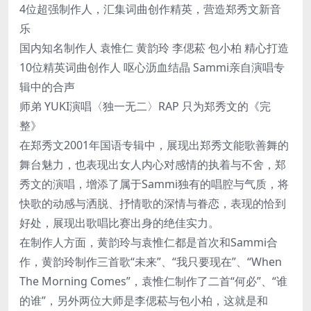
4位超强制作人，汇集词曲创作精英，营造郑秀文新音
乐
国内知名制作人 袁惟仁 黄韵玲 李偲菘 包小柏 精心打造
10位精英词曲创作人 呕心沥血结晶 Sammi亲自演唱专
辑中的合声
师弟 YUKI演唱〈独一无二〉RAP 只为郑秀文的《完
整》
在郑秀文2001年国语专辑中，展现出郑秀文能歌善舞的
舞台魅力，也表现出女人内心对感情的执着与不舍，郑
秀文的演唱，增添了属于Sammi独有的唱腔与气质，将
快歌的动感与洒脱、抒情歌的深情与眷恋，表现的恰到
好处，展现出歌唱比赛出身的绝佳实力。
在制作人方面，黄韵玲与袁惟仁都是首次和Sammi合
作，黄韵玲制作三首歌“未来”、“我只要现在”、“When
The Morning Comes”，袁惟仁制作了二首“何必”、“谁
的谁”，另外两位大师是李偲菘与包小柏，这就是和