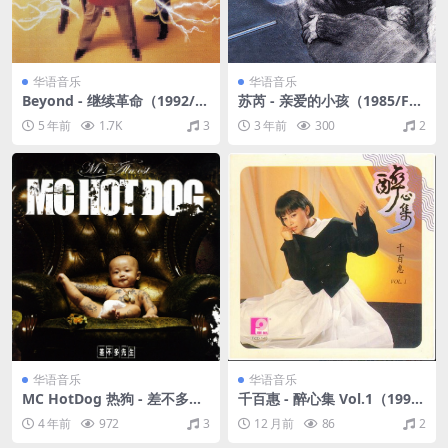
华语音乐
华语音乐
Beyond - 继续革命（1992/F
苏芮 - 亲爱的小孩（1985/FL
LAC/分轨/369M）
AC/分轨/212M）
5 年前
1.7K
3
3 年前
300
2
华语音乐
华语音乐
MC HotDog 热狗 - 差不多先
千百惠 - 醉心集 Vol.1（1990/
生（2008/FLAC/分轨/302
FLAC/分轨/371M）
4 年前
972
3
12 月前
86
2
M）