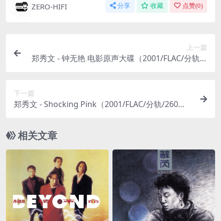
ZERO-HIFI
分享
收藏
点赞(
0
)
上一篇
郑秀文 - 钟无艳 电影原声大碟（2001/FLAC/分轨/1
37M）
下一篇
郑秀文 - Shocking Pink（2001/FLAC/分轨/260
M）(MQA/16bit/44.1kHz)
相关文章