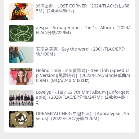
米津玄师 - LOST CORNER（2024/FLAC/分轨/88
5M）(24bit/48kHz)
aespa - Armageddon - The 1st Album（2024/
FLAC/分轨/229M）
安室奈美恵 - Say the word（2001/FLAC/EP分
轨/100M）
Hoàng Thùy Linh(黄垂玲) - See Tình (Speed U
p Version)[见爱响铃]（2022/FLAC/Single单曲/3
0.9M）(MQA/24bit/48kHz)
Lovelyz - 러블리즈 7th Mini Album [Unforgett
able]（2020/FLAC/EP分轨/247M）(24bit/48kH
z)
DREAMCATCHER (드림캐쳐) - [Apocalypse : Sa
ve us]（2022/FLAC/分轨/326M）