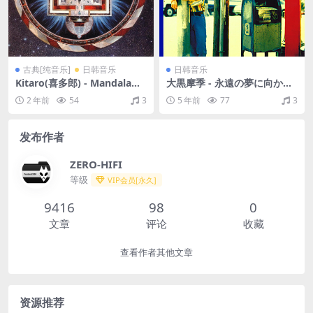
古典[纯音乐]
日韩音乐
日韩音乐
Kitaro(喜多郎) - Mandala（1
大黒摩季 - 永遠の夢に向かっ
994/FLAC/分轨/294M）
て（1994/FLAC/分轨/365
2 年前
54
3
5 年前
77
3
M）
发布作者
ZERO-HIFI
等级
VIP会员[永久]
9416
98
0
文章
评论
收藏
查看作者其他文章
资源推荐