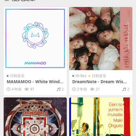
日韩音乐
Hi-Res
日韩音乐
MAMAMOO - White Wind
DreamNote - Dream Wish
（2019/FLAC/EP分轨/147
（2020/FLAC/EP分轨/216
4 年前
97
2
2 年前
21
2
M）
M）(24bit/48kHz)