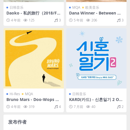
日韩音乐
MQA
欧美音乐
Daoko - 私的旅行（2018/FL
Dana Winner - Between No
AC/分轨/445M）
w And Tomorrow（2009/FL
4 年前
125
3
5 年前
206
3
AC/分轨/306M）(MQA/16bi
t/44.1kHz)
Hi-Res
MQA
日韩音乐
Bruno Mars - Doo-Wops &
KARD(카드) - 신혼일기 2 OST
Hooligans（2010/FLAC/分
（2017/FLAC/EP分轨/90.8
4 年前
319
4
7 月前
40
2
轨/498M）(MQA/24bit/44.1
M）
kHz)
发布作者