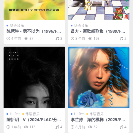
华语音乐
华语音乐
陈慧琳 - 我不以为（1996/FL
吕方 - 新歌靓歌集（1989/FL
AC/分轨/297M）
AC/分轨/282M）
4 年前
87
3
3 年前
198
2
Hi-Res
华语音乐
Hi-Res
华语音乐
陈忻玥 - V（2024/FLAC/分
李芷婷 - 海的模样（2025/FL
轨/917M）(24bit/44.1kHz)
AC/分轨/442M）(24bit/48k
1 年前
113
4
8 月前
52
4
Hz)