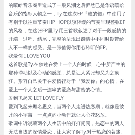
的嘻哈音乐圈里造成了一股风潮之后俨然已是华语嘻哈
音乐的指标人物之一，Ty.在这次EP『谁的错』中使用了
有别于以往重节奏HIP HOP以较轻缓的节奏呈现整张EP
的风格，在这张EP里Ty.用三首歌叙述了对于一段感情的
开端、过程、结尾，完整的呈现出感情中不同时期带给
人不一样的感受。是一张值得你用心聆听的EP。
我爱你 I LOVE YOU
这首歌是Ty.在叙述在爱上一个人的时候，心中所产生的
那种悸动以及心动的感觉，总是让人紧张却又为之疯
狂。形容自己关于在爱情裡对于『我爱你』的心情，在
爱上一个人之后一连串的爱恋与甜蜜的心情。
爱到飞起来 LET LOVE FLY
爱到飞起来顾名思义，当两个人走进热恋期，就像是彼
此的小宇宙，一点点的小动作就让人心花怒放。
歌词中诉说著两个人生活中的打打闹闹，热恋中的两人
无法自拔的深情爱恋，让大家了解Ty.对于热恋的著迷。