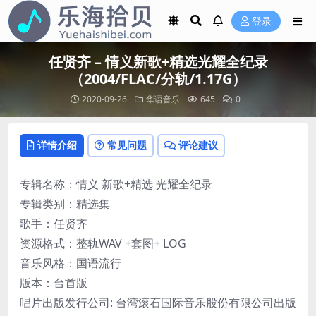
登录
任贤齐 – 情义新歌+精选光耀全纪录
（2004/FLAC/分轨/1.17G）
2020-09-26
华语音乐
645
0
详情介绍
常见问题
评论建议
专辑名称：情义 新歌+精选 光耀全纪录
专辑类别：精选集
歌手：任贤齐
资源格式：整轨WAV +套图+ LOG
音乐风格：国语流行
版本：台首版
唱片出版发行公司: 台湾滚石国际音乐股份有限公司出版