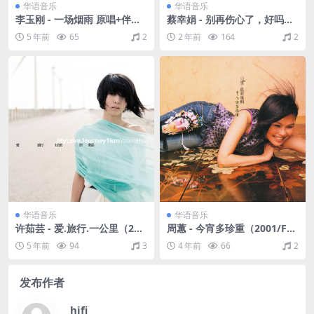
华语音乐
华语音乐
李玉刚 - 一场烟雨 原唱+伴奏
蔡幸娟 - 别再伤心了，好吗？
（Flac/59.2M）
（1992/FLAC/分轨/250M）
5 年前
65
2
2 年前
164
2
华语音乐
华语音乐
许茹芸 - 爱.旅行.一公里（200
周蕙 - 今宵多珍重（2001/FL
9/FLAC/分轨/255M）
AC/分轨/211M）
5 年前
94
3
4 年前
66
2
发布作者
hifi